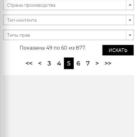
Показаны 49 по 60 из 877.
ИСКАТЬ
(current)
<<
<
3
4
5
6
7
>
>>