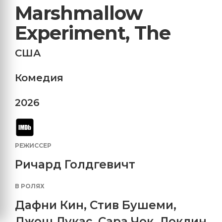
Marshmallow
Experiment, The
США
Комедия
2026
РЕЖИССЕР
Ричард Голдгевичт
В РОЛЯХ
Дафни Кин
,
Стив Бушеми
,
Джош Лукас
,
Сара Чок
,
Локлин