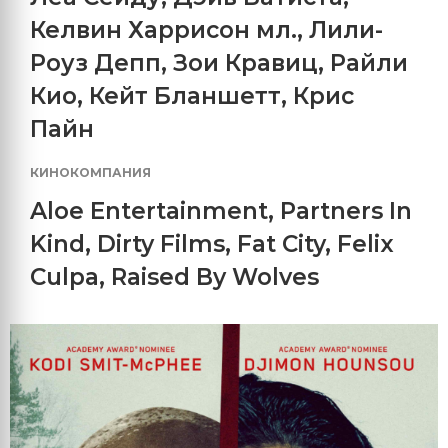
Келвин Харрисон мл.
,
Лили-
Роуз Депп
,
Зои Кравиц
,
Райли
Кио
,
Кейт Бланшетт
,
Крис
Пайн
КИНОКОМПАНИЯ
Aloe Entertainment
,
Partners In
Kind
,
Dirty Films
,
Fat City
,
Felix
Culpa
,
Raised By Wolves