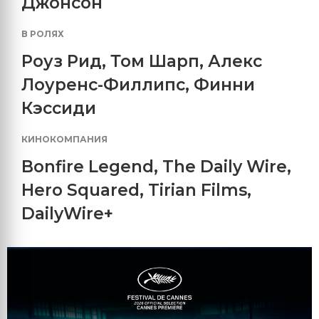
Джонсон
В РОЛЯХ
Роуз Рид
,
Том Шарп
,
Алекс
Лоуренс-Филлипс
,
Финни
Кэссиди
КИНОКОМПАНИЯ
Bonfire Legend
,
The Daily Wire
,
Hero Squared
,
Tirian Films
,
DailyWire+