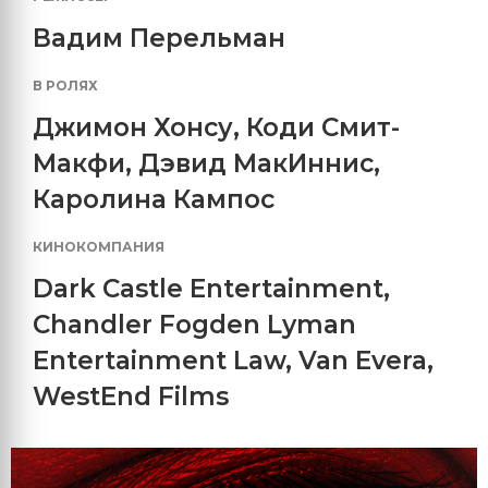
Вадим Перельман
В РОЛЯХ
Джимон Хонсу
,
Коди Смит-
Макфи
,
Дэвид МакИннис
,
Каролина Кампос
КИНОКОМПАНИЯ
Dark Castle Entertainment
,
Chandler Fogden Lyman
Entertainment Law
,
Van Evera
,
WestEnd Films