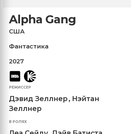
Alpha Gang
США
Фантастика
2027
РЕЖИССЕР
Дэвид Зеллнер
,
Нэйтан
Зеллнер
В РОЛЯХ
Леа Сейду
,
Дэйв Батиста
,