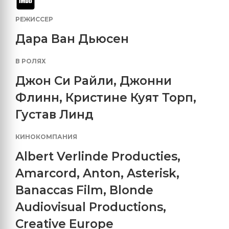
РЕЖИССЕР
Дара Ван Дьюсен
В РОЛЯХ
Джон Си Райли
,
Джонни
Флинн
,
Кристине Куят Торп
,
Густав Линд
КИНОКОМПАНИЯ
Albert Verlinde Producties
,
Amarcord
,
Anton
,
Asterisk
,
Banaccas Film
,
Blonde
Audiovisual Productions
,
Creative Europe