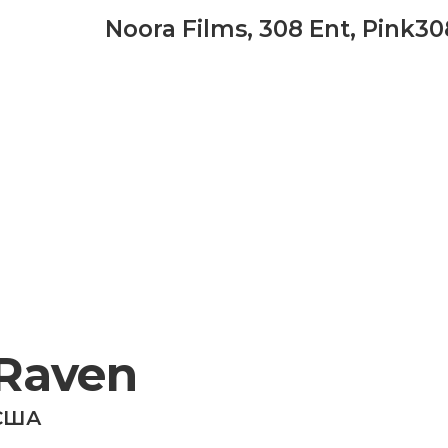
Noora Films
,
308 Ent
,
Pink30
Raven
США