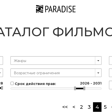
АТАЛОГ ФИЛЬМ
28
2026
-
2031
Срок действия прав:
(curr
<<
<
2
3
4
5