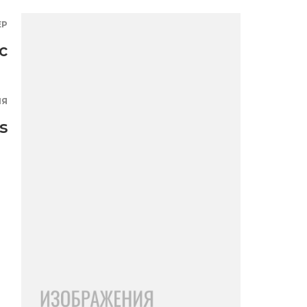
ЕР
с
ИЯ
s