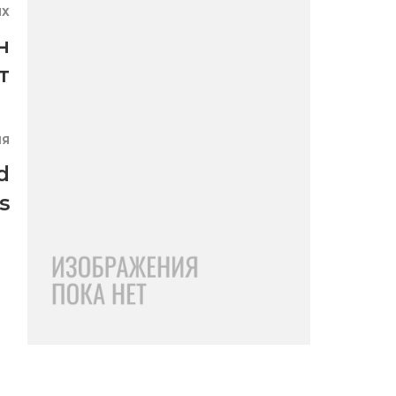
ЯХ
н
т
ИЯ
d
s