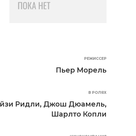
РЕЖИССЕР
Пьер Морель
В РОЛЯХ
йзи Ридли
,
Джош Дюамель
,
Шарлто Копли