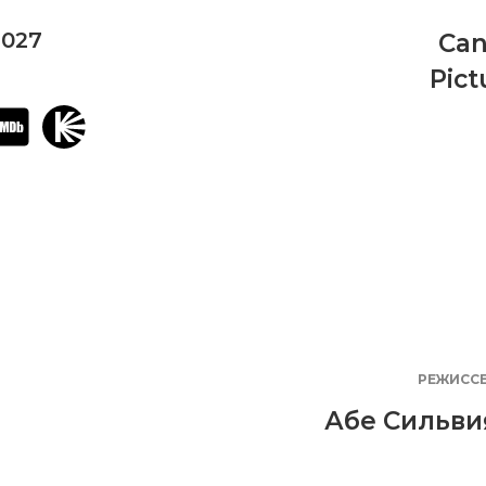
2027
Can
Pict
РЕЖИСС
Абе Сильви