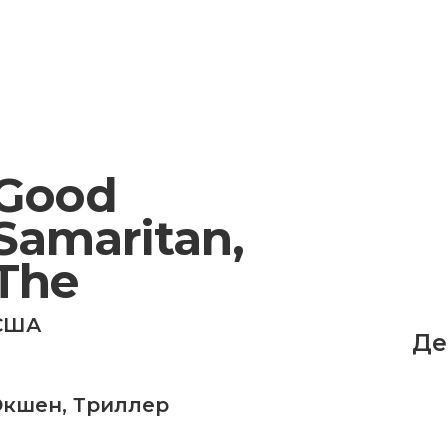
Good
Samaritan,
The
США
Де
Экшен
,
Триллер