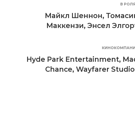
В РОЛ
Майкл Шеннон
,
Томаси
Маккензи
,
Энсел Элгор
КИНОКОМПАН
Hyde Park Entertainment
,
Ma
Chance
,
Wayfarer Studio