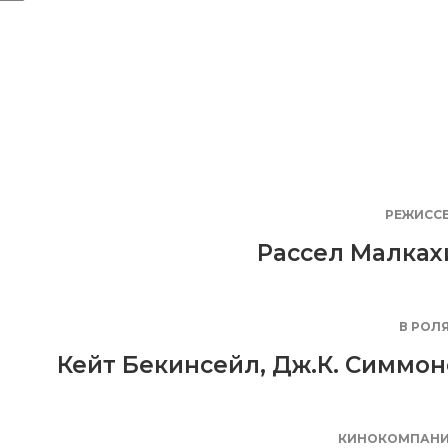
РЕЖИСС
Рассел Малках
В РОЛ
Кейт Бекинсейл
,
Дж.К. Симмон
КИНОКОМПАН