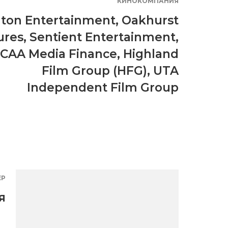
КИНОКОМПАНИЯ
ton Entertainment
,
Oakhurst
ures
,
Sentient Entertainment
,
CAA Media Finance
,
Highland
Film Group (HFG)
,
UTA
Independent Film Group
ЕР
я