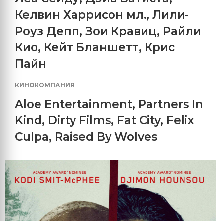
Келвин Харрисон мл.
,
Лили-
Роуз Депп
,
Зои Кравиц
,
Райли
Кио
,
Кейт Бланшетт
,
Крис
Пайн
КИНОКОМПАНИЯ
Aloe Entertainment
,
Partners In
Kind
,
Dirty Films
,
Fat City
,
Felix
Culpa
,
Raised By Wolves