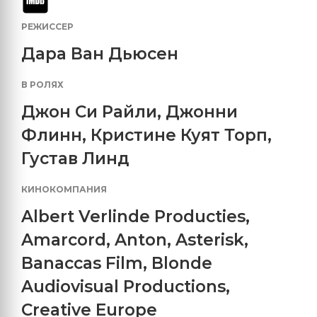
РЕЖИССЕР
Дара Ван Дьюсен
В РОЛЯХ
Джон Си Райли
,
Джонни
Флинн
,
Кристине Куят Торп
,
Густав Линд
КИНОКОМПАНИЯ
Albert Verlinde Producties
,
Amarcord
,
Anton
,
Asterisk
,
Banaccas Film
,
Blonde
Audiovisual Productions
,
Creative Europe