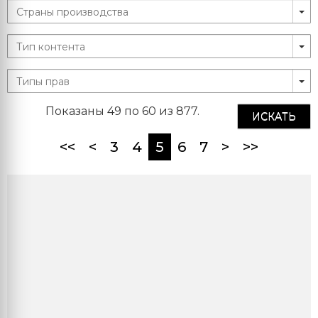
Показаны 49 по 60 из 877.
ИСКАТЬ
(current)
<<
<
3
4
5
6
7
>
>>