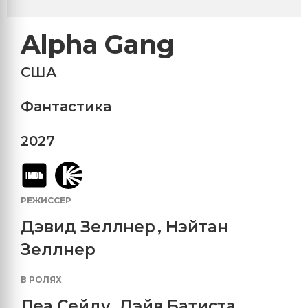
Alpha Gang
США
Фантастика
2027
РЕЖИССЕР
Дэвид Зеллнер
,
Нэйтан
Зеллнер
В РОЛЯХ
Леа Сейду
,
Дэйв Батиста
,