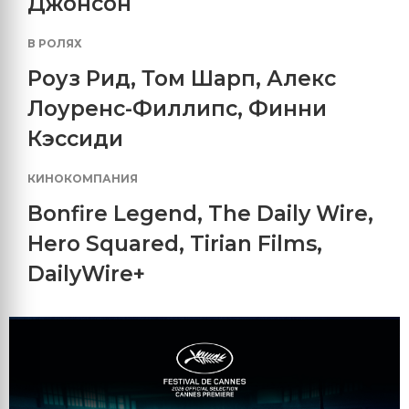
Джонсон
В РОЛЯХ
Роуз Рид
,
Том Шарп
,
Алекс
Лоуренс-Филлипс
,
Финни
Кэссиди
КИНОКОМПАНИЯ
Bonfire Legend
,
The Daily Wire
,
Hero Squared
,
Tirian Films
,
DailyWire+