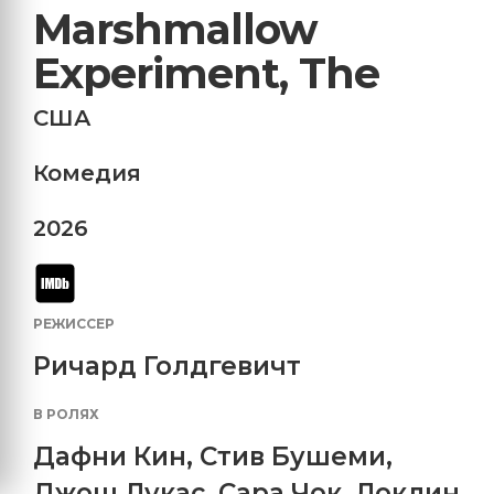
Marshmallow
Experiment, The
США
Комедия
2026
РЕЖИССЕР
Ричард Голдгевичт
В РОЛЯХ
Дафни Кин
,
Стив Бушеми
,
Джош Лукас
,
Сара Чок
,
Локлин