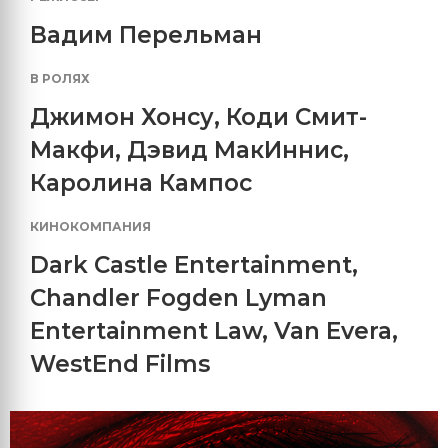
Вадим Перельман
В РОЛЯХ
Джимон Хонсу
,
Коди Смит-
Макфи
,
Дэвид МакИннис
,
Каролина Кампос
КИНОКОМПАНИЯ
Dark Castle Entertainment
,
Chandler Fogden Lyman
Entertainment Law
,
Van Evera
,
WestEnd Films