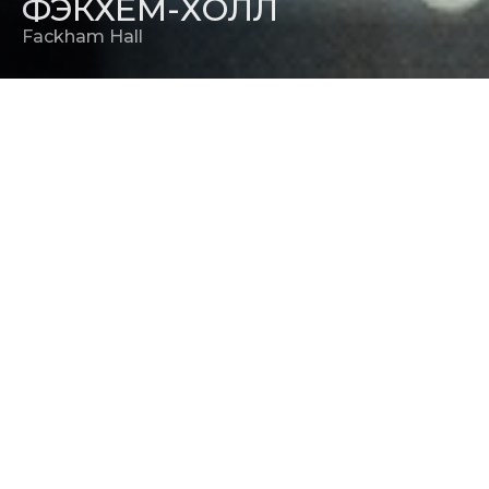
ФЭКХЕМ-ХОЛЛ
Fackham Hall
РЕЖИССЕР
Джим О’Хенлон
РЕЛИЗ В РОССИИ
18 декабря 2025
ПРОДЮСЕР
Mila Cottray
,
Дэнни Перкинс
,
Крис Тикье