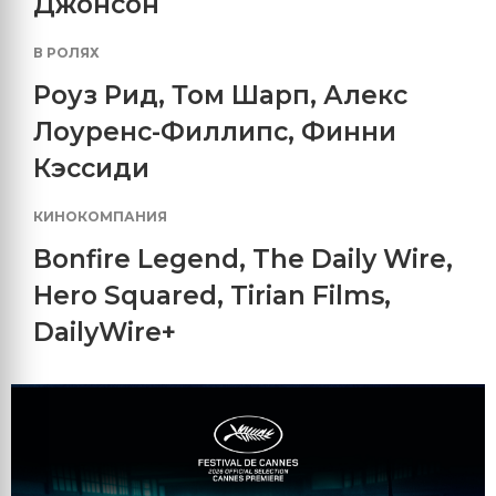
Джонсон
В РОЛЯХ
Роуз Рид
,
Том Шарп
,
Алекс
Лоуренс-Филлипс
,
Финни
Кэссиди
КИНОКОМПАНИЯ
Bonfire Legend
,
The Daily Wire
,
Hero Squared
,
Tirian Films
,
DailyWire+