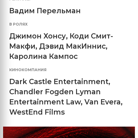
Вадим Перельман
В РОЛЯХ
Джимон Хонсу
,
Коди Смит-
Макфи
,
Дэвид МакИннис
,
Каролина Кампос
КИНОКОМПАНИЯ
Dark Castle Entertainment
,
Chandler Fogden Lyman
Entertainment Law
,
Van Evera
,
WestEnd Films