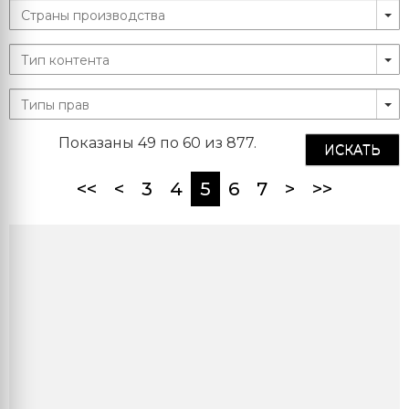
Показаны 49 по 60 из 877.
ИСКАТЬ
(current)
<<
<
3
4
5
6
7
>
>>