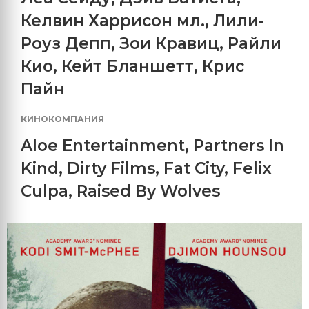
Келвин Харрисон мл.
,
Лили-
Роуз Депп
,
Зои Кравиц
,
Райли
Кио
,
Кейт Бланшетт
,
Крис
Пайн
КИНОКОМПАНИЯ
Aloe Entertainment
,
Partners In
Kind
,
Dirty Films
,
Fat City
,
Felix
Culpa
,
Raised By Wolves