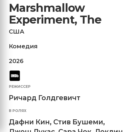
Marshmallow
Experiment, The
США
Комедия
2026
РЕЖИССЕР
Ричард Голдгевичт
В РОЛЯХ
Дафни Кин
,
Стив Бушеми
,
Джош Лукас
,
Сара Чок
,
Локлин