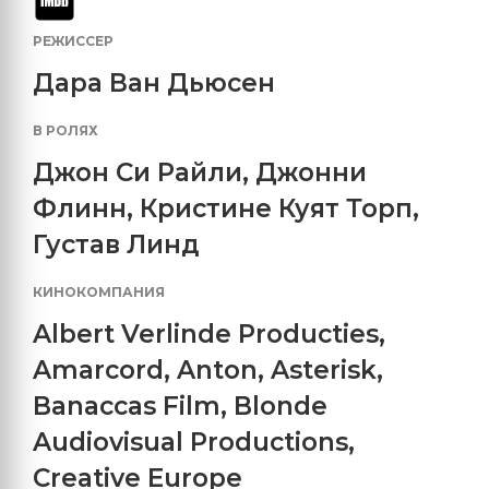
РЕЖИССЕР
Дара Ван Дьюсен
В РОЛЯХ
Джон Си Райли
,
Джонни
Флинн
,
Кристине Куят Торп
,
Густав Линд
КИНОКОМПАНИЯ
Albert Verlinde Producties
,
Amarcord
,
Anton
,
Asterisk
,
Banaccas Film
,
Blonde
Audiovisual Productions
,
Creative Europe