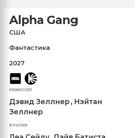
Alpha Gang
США
Фантастика
2027
РЕЖИССЕР
Дэвид Зеллнер
,
Нэйтан
Зеллнер
В РОЛЯХ
Леа Сейду
,
Дэйв Батиста
,