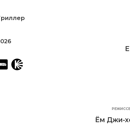
Триллер
2026
E
РЕЖИСС
Ём Джи-х