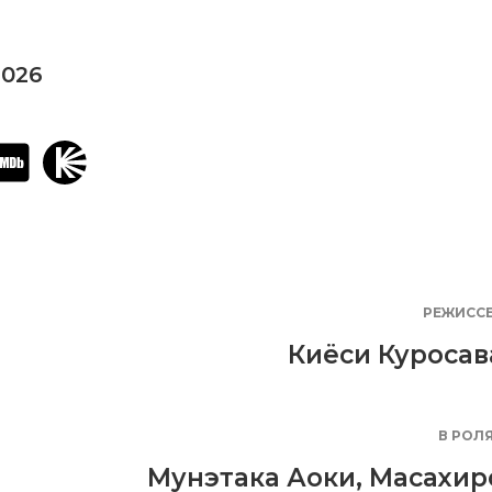
2026
РЕЖИСС
Киёси Куросав
В РОЛ
Мунэтака Аоки
,
Масахир