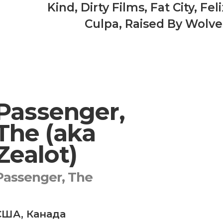
Kind
,
Dirty Films
,
Fat City
,
Feli
Culpa
,
Raised By Wolve
Passenger,
The (aka
Zealot)
Passenger, The
США
,
Канада