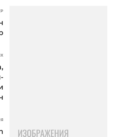
ЕР
н
р
ЯХ
а
,
-
и
н
ИЯ
n