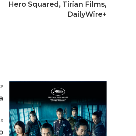
Hero Squared
,
Tirian Films
,
DailyWire+
ЕР
а
ЯХ
о