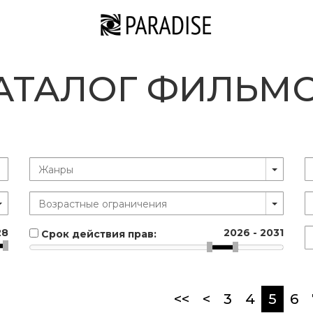
АТАЛОГ ФИЛЬМ
28
2026
-
2031
Срок действия прав:
(curr
<<
<
3
4
5
6