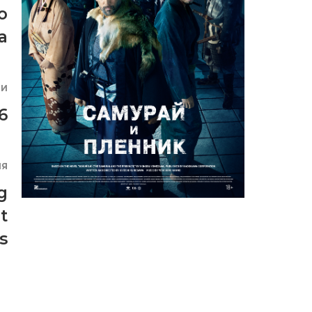
о
а
ИИ
6
ИЯ
g
t
s