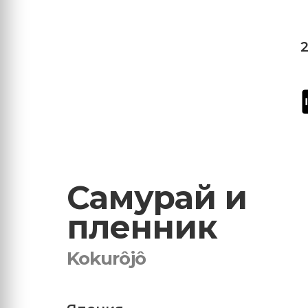
Самурай и
пленник
Kokurôjô