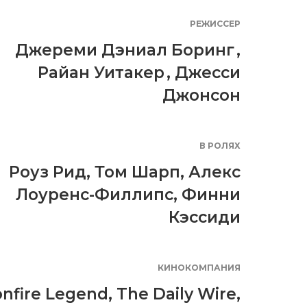
РЕЖИССЕР
Джереми Дэниал Боринг
,
Райан Уитакер
,
Джесси
Джонсон
В РОЛЯХ
Роуз Рид
,
Том Шарп
,
Алекс
Лоуренс-Филлипс
,
Финни
Кэссиди
КИНОКОМПАНИЯ
nfire Legend
,
The Daily Wire
,