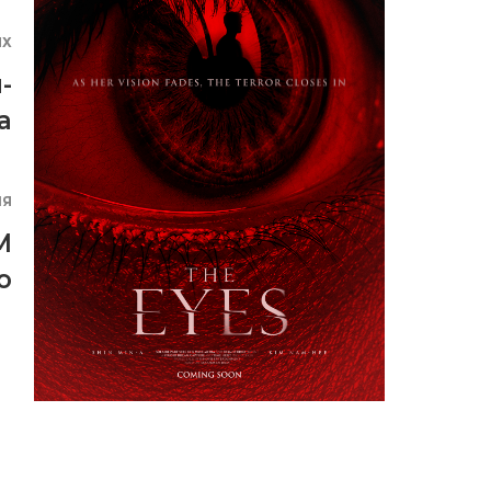
ЯХ
-
а
ИЯ
M
o