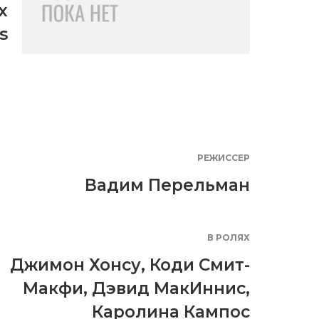
x
s
РЕЖИССЕР
Вадим Перельман
В РОЛЯХ
Джимон Хонсу
,
Коди Смит-
Макфи
,
Дэвид МакИннис
,
Каролина Кампос