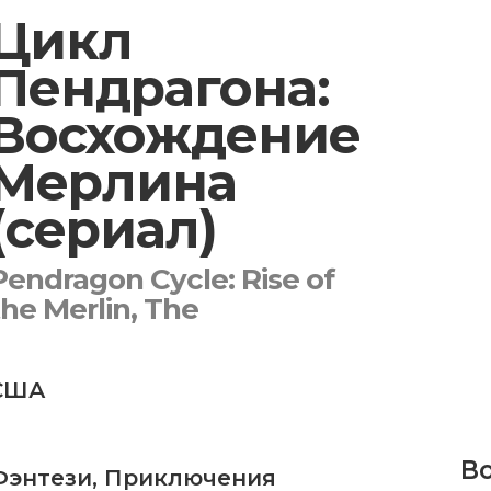
Цикл
Пендрагона:
Восхождение
Мерлина
(сериал)
Pendragon Cycle: Rise of
the Merlin, The
США
Bo
Фэнтези
,
Приключения