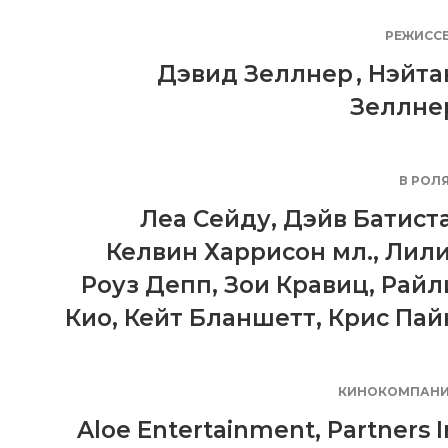
РЕЖИСС
Дэвид Зеллнер
,
Нэйта
Зеллне
В РОЛ
Леа Сейду
,
Дэйв Батист
Келвин Харрисон мл.
,
Лили
Роуз Депп
,
Зои Кравиц
,
Райл
Кио
,
Кейт Бланшетт
,
Крис Пай
КИНОКОМПАН
Aloe Entertainment
,
Partners I