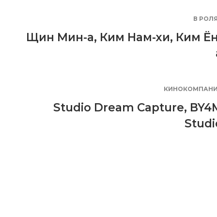
В РОЛ
Щин Мин-а
,
Ким Нам-хи
,
Ким Ён
КИНОКОМПАН
Studio Dream Capture
,
BY4
Studi