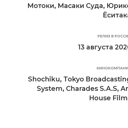
Мотоки
,
Масаки Суда
,
Юрик
Ёситак
РЕЛИЗ В РОСС
13 августа 202
КИНОКОМПАН
Shochiku
,
Tokyo Broadcastin
System
,
Charades S.A.S
,
Ar
House Film