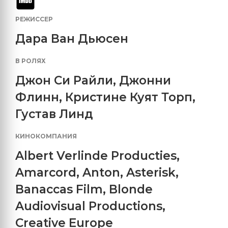
РЕЖИССЕР
Дара Ван Дьюсен
В РОЛЯХ
Джон Си Райли
,
Джонни
Флинн
,
Кристине Куят Торп
,
Густав Линд
КИНОКОМПАНИЯ
Albert Verlinde Producties
,
Amarcord
,
Anton
,
Asterisk
,
Banaccas Film
,
Blonde
Audiovisual Productions
,
Creative Europe