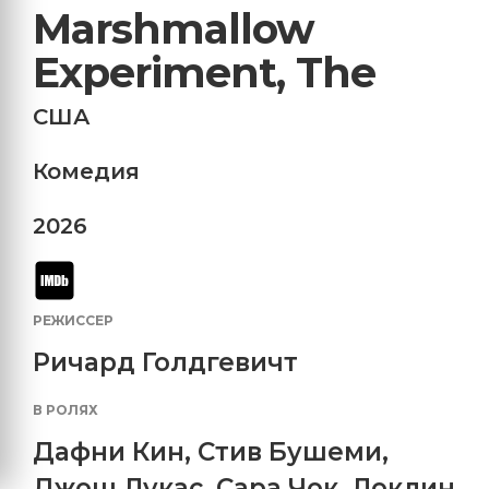
Marshmallow
Experiment, The
США
Комедия
2026
РЕЖИССЕР
Ричард Голдгевичт
В РОЛЯХ
Дафни Кин
,
Стив Бушеми
,
Джош Лукас
,
Сара Чок
,
Локлин