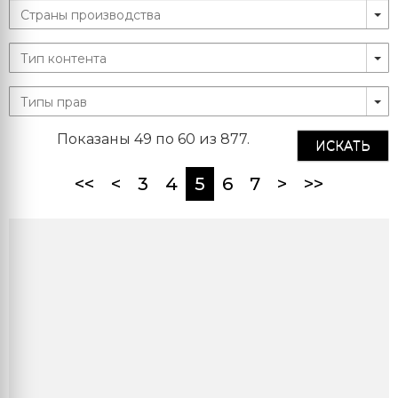
Показаны 49 по 60 из 877.
ИСКАТЬ
(current)
<<
<
3
4
5
6
7
>
>>