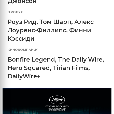
Джонсон
В РОЛЯХ
Роуз Рид
,
Том Шарп
,
Алекс
Лоуренс-Филлипс
,
Финни
Кэссиди
КИНОКОМПАНИЯ
Bonfire Legend
,
The Daily Wire
,
Hero Squared
,
Tirian Films
,
DailyWire+