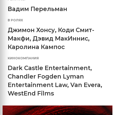
Вадим Перельман
В РОЛЯХ
Джимон Хонсу
,
Коди Смит-
Макфи
,
Дэвид МакИннис
,
Каролина Кампос
КИНОКОМПАНИЯ
Dark Castle Entertainment
,
Chandler Fogden Lyman
Entertainment Law
,
Van Evera
,
WestEnd Films