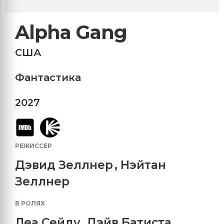
Alpha Gang
США
Фантастика
2027
РЕЖИССЕР
Дэвид Зеллнер
,
Нэйтан
Зеллнер
В РОЛЯХ
Леа Сейду
,
Дэйв Батиста
,