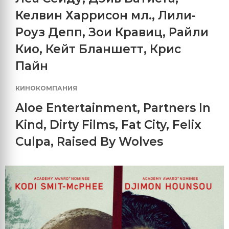
Келвин Харрисон мл.
,
Лили-
Роуз Депп
,
Зои Кравиц
,
Райли
Кио
,
Кейт Бланшетт
,
Крис
Пайн
КИНОКОМПАНИЯ
Aloe Entertainment
,
Partners In
Kind
,
Dirty Films
,
Fat City
,
Felix
Culpa
,
Raised By Wolves