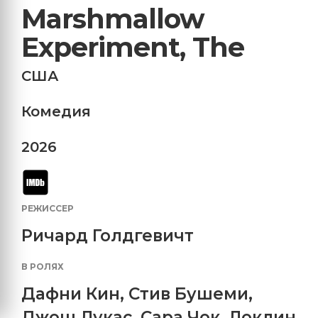
Marshmallow
Experiment, The
США
Комедия
2026
РЕЖИССЕР
Ричард Голдгевичт
В РОЛЯХ
Дафни Кин
,
Стив Бушеми
,
Джош Лукас
,
Сара Чок
,
Локлин