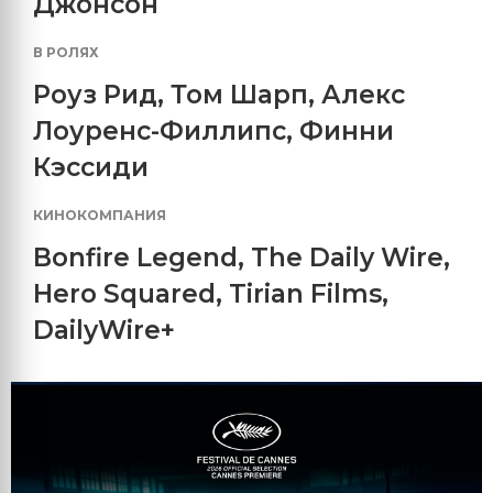
Джонсон
В РОЛЯХ
Роуз Рид
,
Том Шарп
,
Алекс
Лоуренс-Филлипс
,
Финни
Кэссиди
КИНОКОМПАНИЯ
Bonfire Legend
,
The Daily Wire
,
Hero Squared
,
Tirian Films
,
DailyWire+