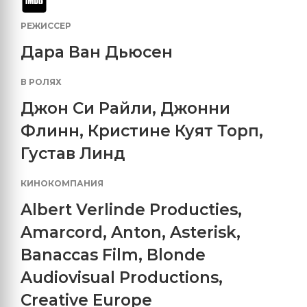
РЕЖИССЕР
Дара Ван Дьюсен
В РОЛЯХ
Джон Си Райли
,
Джонни
Флинн
,
Кристине Куят Торп
,
Густав Линд
КИНОКОМПАНИЯ
Albert Verlinde Producties
,
Amarcord
,
Anton
,
Asterisk
,
Banaccas Film
,
Blonde
Audiovisual Productions
,
Creative Europe