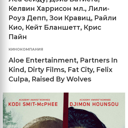
Келвин Харрисон мл.
,
Лили-
Роуз Депп
,
Зои Кравиц
,
Райли
Кио
,
Кейт Бланшетт
,
Крис
Пайн
КИНОКОМПАНИЯ
Aloe Entertainment
,
Partners In
Kind
,
Dirty Films
,
Fat City
,
Felix
Culpa
,
Raised By Wolves