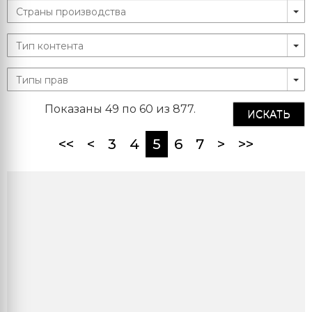
Показаны 49 по 60 из 877.
ИСКАТЬ
(current)
<<
<
3
4
5
6
7
>
>>