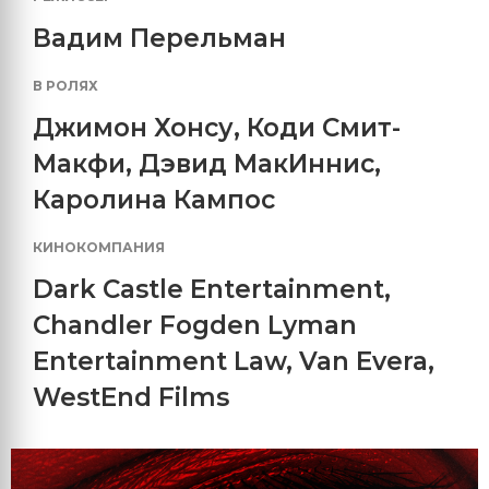
Вадим Перельман
В РОЛЯХ
Джимон Хонсу
,
Коди Смит-
Макфи
,
Дэвид МакИннис
,
Каролина Кампос
КИНОКОМПАНИЯ
Dark Castle Entertainment
,
Chandler Fogden Lyman
Entertainment Law
,
Van Evera
,
WestEnd Films