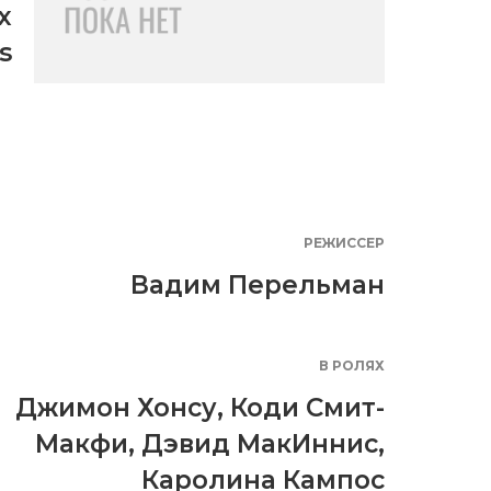
x
s
РЕЖИССЕР
Вадим Перельман
В РОЛЯХ
Джимон Хонсу
,
Коди Смит-
Макфи
,
Дэвид МакИннис
,
Каролина Кампос