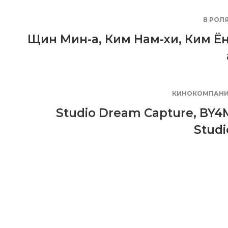
В РОЛ
Щин Мин-а
,
Ким Нам-хи
,
Ким Ён
КИНОКОМПАН
Studio Dream Capture
,
BY4
Studi