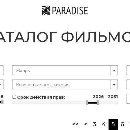
АТАЛОГ ФИЛЬМ
28
2026
-
2031
Срок действия прав:
(curr
<<
<
3
4
5
6