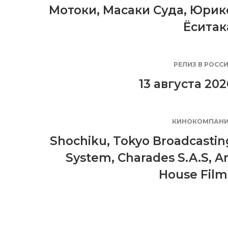
Мотоки
,
Масаки Суда
,
Юрик
Ёситак
РЕЛИЗ В РОСС
13 августа 202
КИНОКОМПАН
Shochiku
,
Tokyo Broadcastin
System
,
Charades S.A.S
,
Ar
House Film