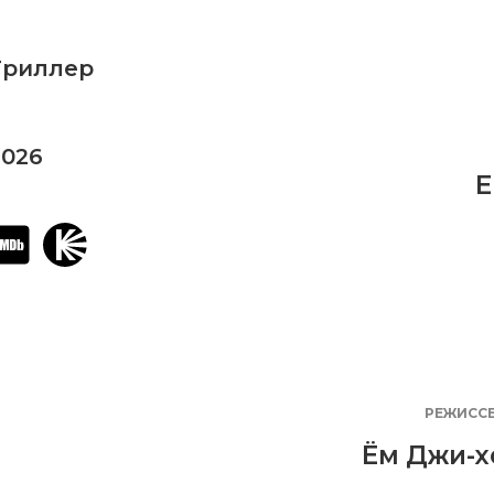
Триллер
2026
E
РЕЖИСС
Ём Джи-х