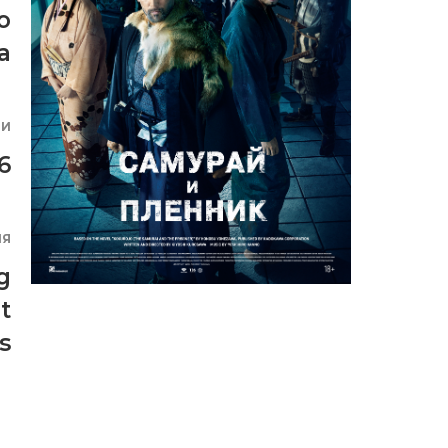
о
а
ИИ
6
ИЯ
g
t
s