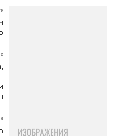
ЕР
н
р
ЯХ
а
,
-
и
н
ИЯ
n