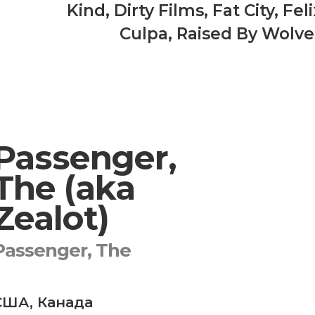
Kind
,
Dirty Films
,
Fat City
,
Feli
Culpa
,
Raised By Wolve
Passenger,
The (aka
Zealot)
Passenger, The
США
,
Канада