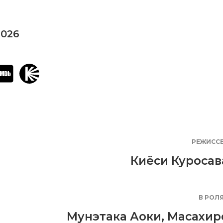
2026
РЕЖИСС
Киёси Куросав
В РОЛ
Мунэтака Аоки
,
Масахир