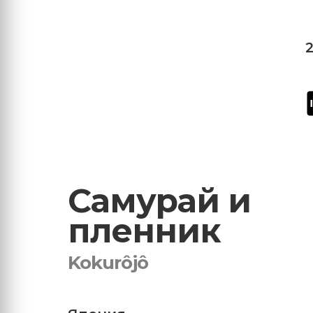
Самурай и
пленник
Kokurôjô