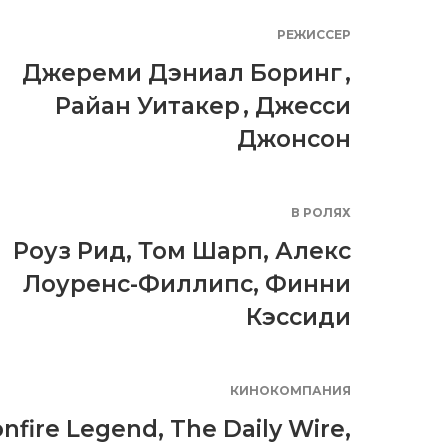
РЕЖИССЕР
Джереми Дэниал Боринг
,
Райан Уитакер
,
Джесси
Джонсон
В РОЛЯХ
Роуз Рид
,
Том Шарп
,
Алекс
Лоуренс-Филлипс
,
Финни
Кэссиди
КИНОКОМПАНИЯ
nfire Legend
,
The Daily Wire
,