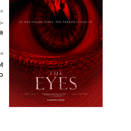
ЯХ
-
а
ИЯ
M
o