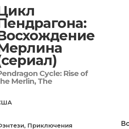
Цикл
Пендрагона:
Восхождение
Мерлина
(сериал)
Pendragon Cycle: Rise of
the Merlin, The
США
Bo
Фэнтези
,
Приключения