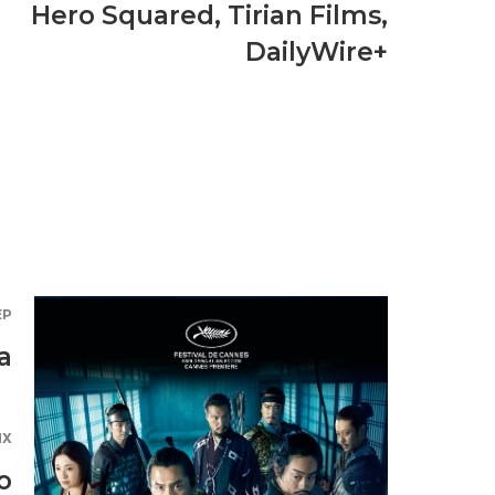
Hero Squared
,
Tirian Films
,
DailyWire+
ЕР
а
ЯХ
о