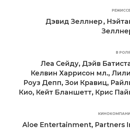
РЕЖИСС
Дэвид Зеллнер
,
Нэйта
Зеллне
В РОЛ
Леа Сейду
,
Дэйв Батист
Келвин Харрисон мл.
,
Лили
Роуз Депп
,
Зои Кравиц
,
Райл
Кио
,
Кейт Бланшетт
,
Крис Пай
КИНОКОМПАН
Aloe Entertainment
,
Partners I