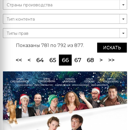
Показаны 781 по 792 из 877.
ИСКАТЬ
(current)
<<
<
64
65
66
67
68
>
>>