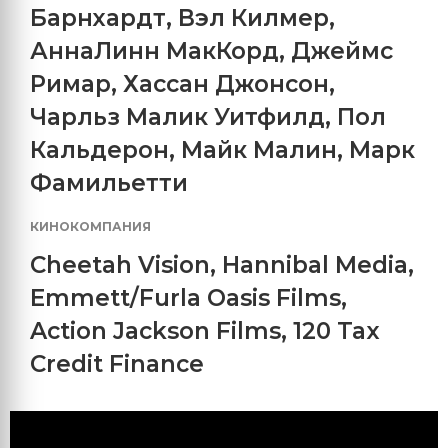
Барнхардт
,
Вэл Килмер
,
АннаЛинн МакКорд
,
Джеймс
Римар
,
Хассан Джонсон
,
Чарльз Малик Уитфилд
,
Пол
Кальдерон
,
Майк Малин
,
Марк
Фамильетти
КИНОКОМПАНИЯ
Cheetah Vision
,
Hannibal Media
,
Emmett/Furla Oasis Films
,
Action Jackson Films
,
120 Tax
Credit Finance