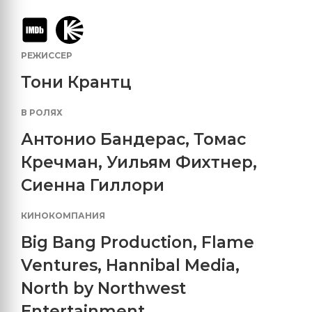
РЕЖИССЕР
Тони Крантц
В РОЛЯХ
Антонио Бандерас
,
Томас
Кречман
,
Уильям Фихтнер
,
Сиенна Гиллори
КИНОКОМПАНИЯ
Big Bang Production
,
Flame
Ventures
,
Hannibal Media
,
North by Northwest
Entertainment