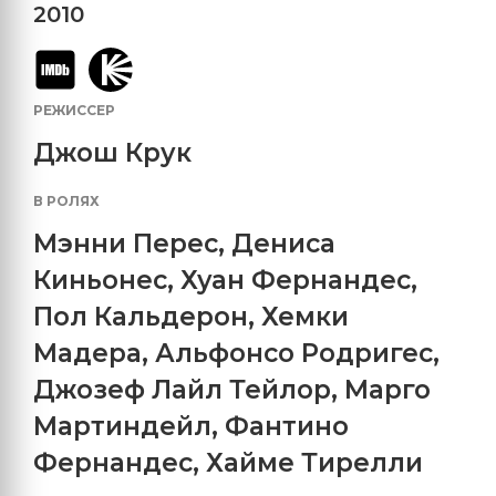
2010
РЕЖИССЕР
Джош Крук
В РОЛЯХ
Мэнни Перес
,
Дениса
Киньонес
,
Хуан Фернандес
,
Пол Кальдерон
,
Хемки
Мадера
,
Альфонсо Родригес
,
Джозеф Лайл Тейлор
,
Марго
Мартиндейл
,
Фантино
Фернандес
,
Хайме Тирелли