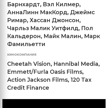
Барнхардт
,
Вэл Килмер
,
АннаЛинн МакКорд
,
Джеймс
Римар
,
Хассан Джонсон
,
Чарльз Малик Уитфилд
,
Пол
Кальдерон
,
Майк Малин
,
Марк
Фамильетти
КИНОКОМПАНИЯ
Cheetah Vision
,
Hannibal Media
,
Emmett/Furla Oasis Films
,
Action Jackson Films
,
120 Tax
Credit Finance