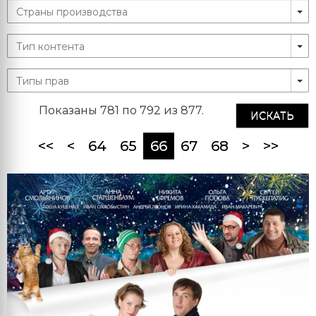
Показаны 781 по 792 из 877.
ИСКАТЬ
(current)
<<
<
64
65
66
67
68
>
>>