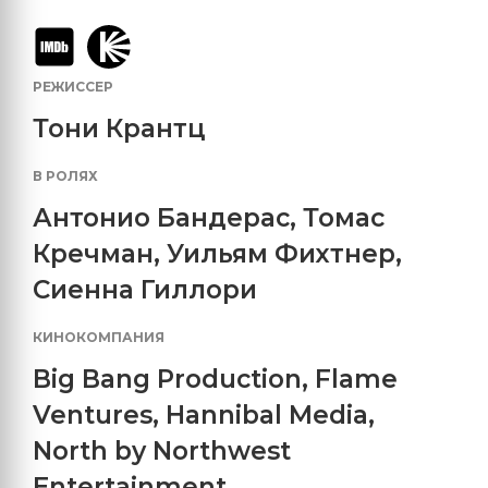
РЕЖИССЕР
Тони Крантц
В РОЛЯХ
Антонио Бандерас
,
Томас
Кречман
,
Уильям Фихтнер
,
Сиенна Гиллори
КИНОКОМПАНИЯ
Big Bang Production
,
Flame
Ventures
,
Hannibal Media
,
North by Northwest
Entertainment