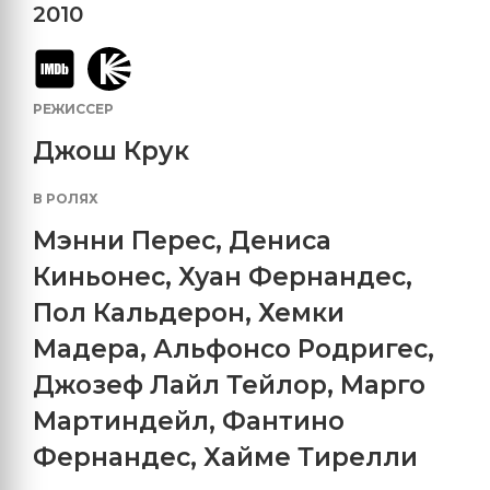
2010
РЕЖИССЕР
Джош Крук
В РОЛЯХ
Мэнни Перес
,
Дениса
Киньонес
,
Хуан Фернандес
,
Пол Кальдерон
,
Хемки
Мадера
,
Альфонсо Родригес
,
Джозеф Лайл Тейлор
,
Марго
Мартиндейл
,
Фантино
Фернандес
,
Хайме Тирелли