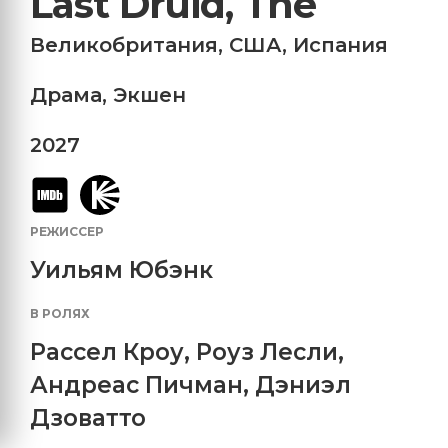
Last Druid, The
Великобритания
,
США
,
Испания
Драма
,
Экшен
2027
РЕЖИССЕР
Уильям Юбэнк
В РОЛЯХ
Рассел Кроу
,
Роуз Лесли
,
Андреас Пичман
,
Дэниэл
Дзоватто