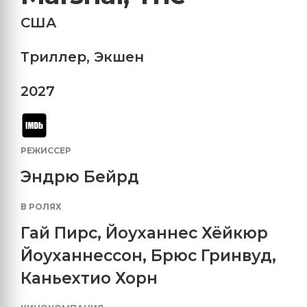
США
Триллер
,
Экшен
2027
РЕЖИССЕР
Эндрю Бейрд
В РОЛЯХ
Гай Пирс
,
Йоуханнес Хёйкюр
Йоуханнессон
,
Брюс Гринвуд
,
Каньехтио Хорн