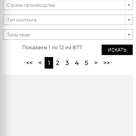
Показаны 1 по 12 из 877.
ИСКАТЬ
(current)
<<
<
1
2
3
4
5
>
>>