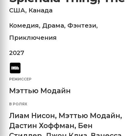
США
,
Канада
Комедия
,
Драма
,
Фэнтези
,
Приключения
2027
РЕЖИССЕР
Мэттью Модайн
В РОЛЯХ
Лиам Нисон
,
Мэттью Модайн
,
Дастин Хоффман
,
Бен
Стиллер
,
Джон Клиз
,
Ванесса