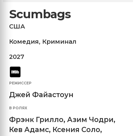
Scumbags
США
Комедия
,
Криминал
2027
РЕЖИССЕР
Джей Файастоун
В РОЛЯХ
Фрэнк Грилло
,
Азим Чодри
,
Кев Адамс
,
Ксения Соло
,