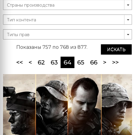
Показаны 757 по 768 из 877.
ИСКАТЬ
(current)
<<
<
62
63
64
65
66
>
>>