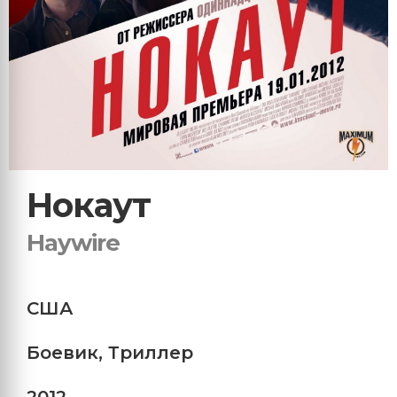
Нокаут
Haywire
США
Боевик
,
Триллер
2012