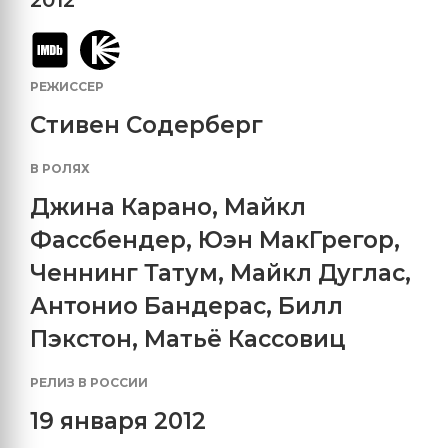
РЕЖИССЕР
Стивен Содерберг
В РОЛЯХ
Джина Карано
,
Майкл
Фассбендер
,
Юэн МакГрегор
,
Ченнинг Татум
,
Майкл Дуглас
,
Антонио Бандерас
,
Билл
Пэкстон
,
Матьё Кассовиц
РЕЛИЗ В РОССИИ
19 января 2012