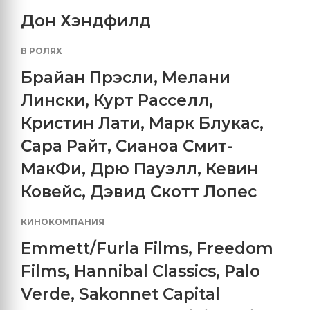
Дон Хэндфилд
В РОЛЯХ
Брайан Прэсли
,
Мелани
Лински
,
Курт Расселл
,
Кристин Лати
,
Марк Блукас
,
Сара Райт
,
Сианоа Смит-
МакФи
,
Дрю Пауэлл
,
Кевин
Ковейс
,
Дэвид Скотт Лопес
КИНОКОМПАНИЯ
Emmett/Furla Films
,
Freedom
Films
,
Hannibal Classics
,
Palo
Verde
,
Sakonnet Capital