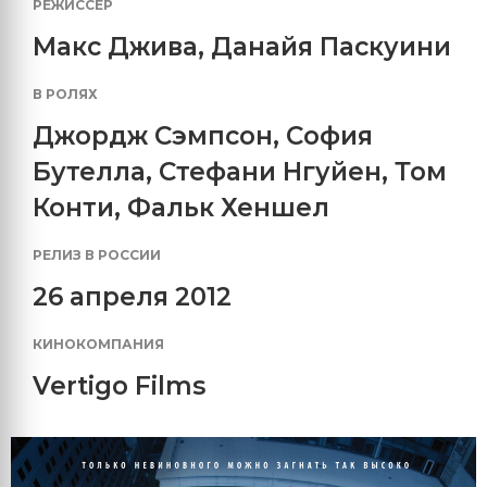
РЕЖИССЕР
Макс Джива, Данайя Паскуини
В РОЛЯХ
Джордж Сэмпсон
,
София
Бутелла
,
Стефани Нгуйен
,
Том
Конти
,
Фальк Хеншел
РЕЛИЗ В РОССИИ
26 апреля 2012
КИНОКОМПАНИЯ
Vertigo Films