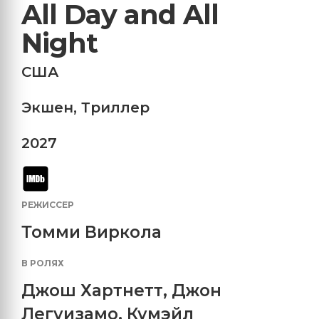
All Day and All
Night
США
Экшен
,
Триллер
2027
РЕЖИССЕР
Томми Виркола
В РОЛЯХ
Джош Хартнетт
,
Джон
Легуизамо
,
Кумэйл