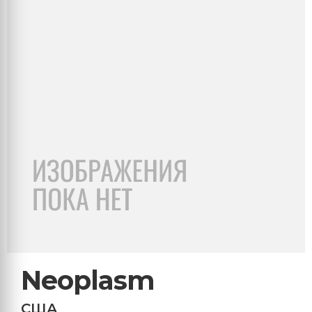
Neoplasm
США