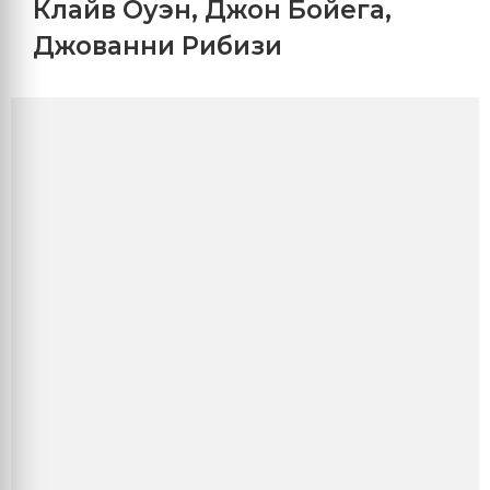
Клайв Оуэн
,
Джон Бойега
,
Джованни Рибизи