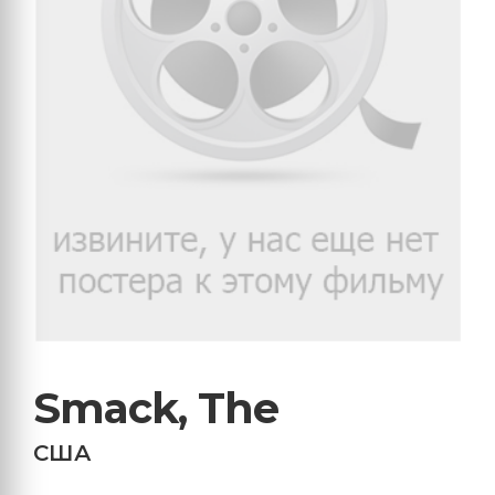
Smack, The
США