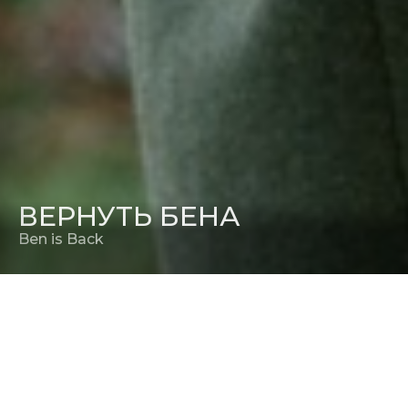
ВЕРНУТЬ БЕНА
Ben is Back
РЕЖИССЕР
Питер Хеджес
(«Странная жизнь Тимоти Грина»)