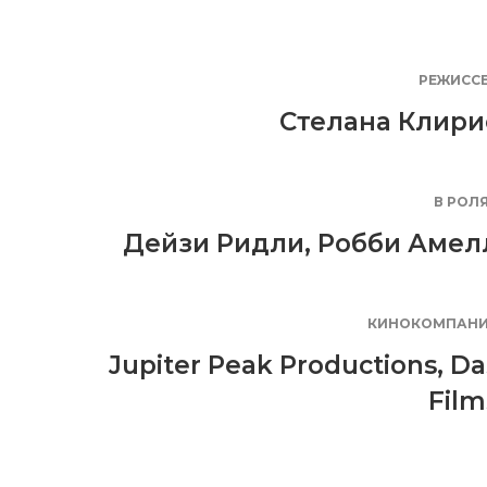
РЕЖИСС
Стелана Клири
В РОЛ
Дейзи Ридли
,
Робби Амел
КИНОКОМПАН
Jupiter Peak Productions
,
Da
Film