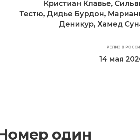
Кристиан Клавье
,
Сильв
Тестю
,
Дидье Бурдон
,
Мариан
Деникур
,
Хамед Сун
РЕЛИЗ В РОСС
14 мая 202
Номер один