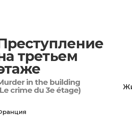
Преступление
на третьем
этаже
Murder in the building
Ж
(Le crime du 3e étage)
Франция