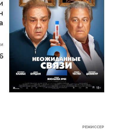
и
н
а
ИИ
6
РЕЖИССЕР