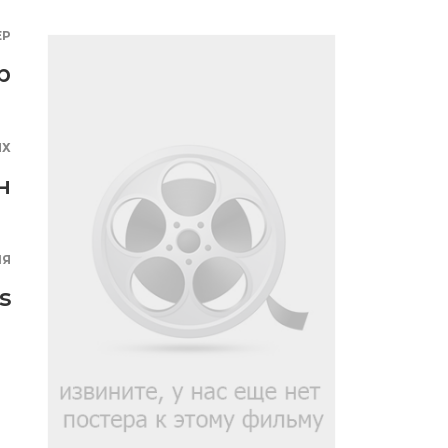
ЕР
р
ЯХ
н
ИЯ
s