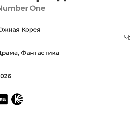
Number One
Южная Корея
Ч
Драма
,
Фантастика
2026