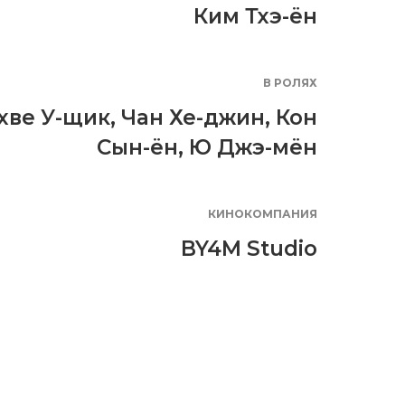
Ким Тхэ-ён
В РОЛЯХ
хве У-щик
,
Чан Хе-джин
,
Кон
Сын-ён
,
Ю Джэ-мён
КИНОКОМПАНИЯ
BY4M Studio