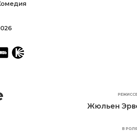
Комедия
2026
е
РЕЖИСС
Жюльен Эрв
В РОЛ