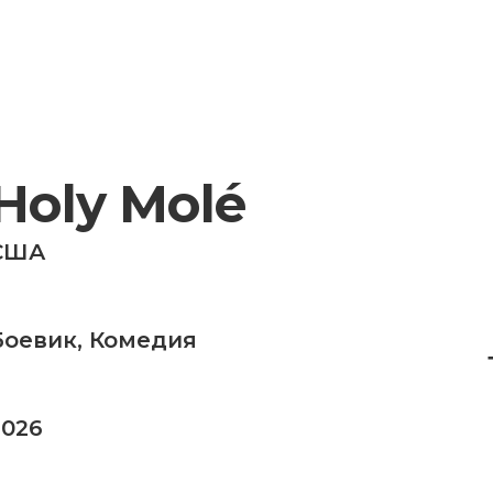
Holy Molé
США
Боевик
,
Комедия
2026