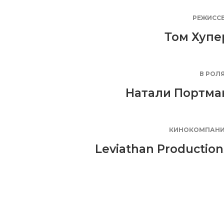
РЕЖИСС
Том Хупе
В РОЛ
Натали Портма
КИНОКОМПАН
Leviathan Production