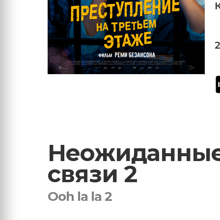
Неожиданны
связи 2
Ooh la la 2