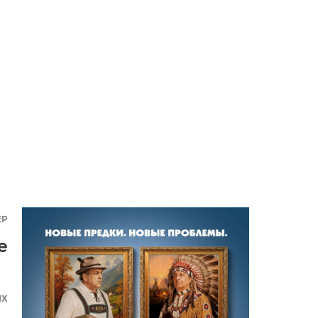
ЕР
е
ЯХ