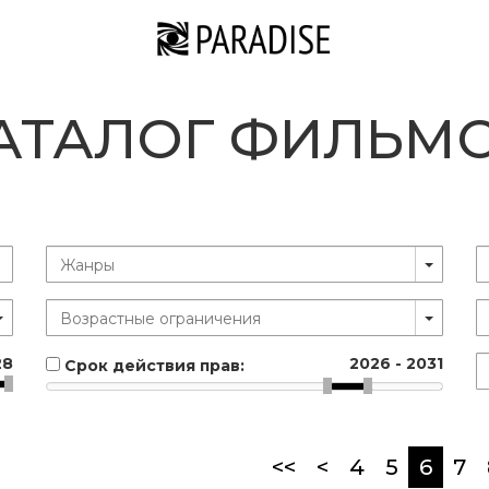
АТАЛОГ ФИЛЬМ
28
2026
-
2031
Срок действия прав:
(curr
<<
<
4
5
6
7