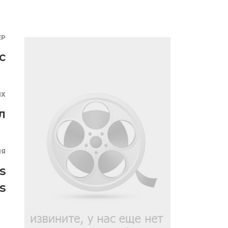
ЕР
с
ЯХ
л
ИЯ
s
s