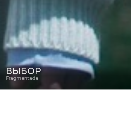
ВЫБОР
Fragmentada
РЕЖИССЕР
Факундо Эскудеро Салинас