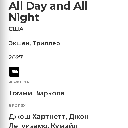
All Day and All
Night
США
Экшен
,
Триллер
2027
РЕЖИССЕР
Томми Виркола
В РОЛЯХ
Джош Хартнетт
,
Джон
Легуизамо
,
Кумэйл