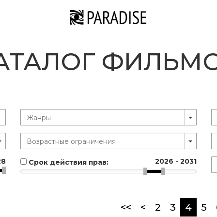
АТАЛОГ ФИЛЬМ
28
2026
-
2031
Срок действия прав:
(curr
<<
<
2
3
4
5