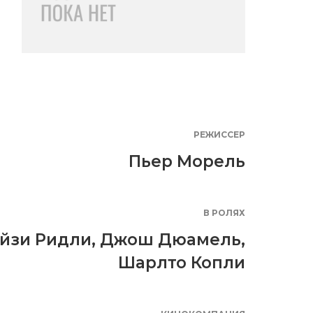
РЕЖИССЕР
Пьер Морель
В РОЛЯХ
йзи Ридли
,
Джош Дюамель
,
Шарлто Копли