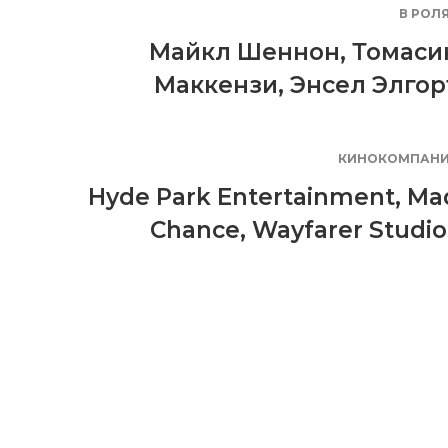
В РОЛ
Майкл Шеннон
,
Томаси
Маккензи
,
Энсел Элгор
КИНОКОМПАН
Hyde Park Entertainment
,
Ma
Chance
,
Wayfarer Studio