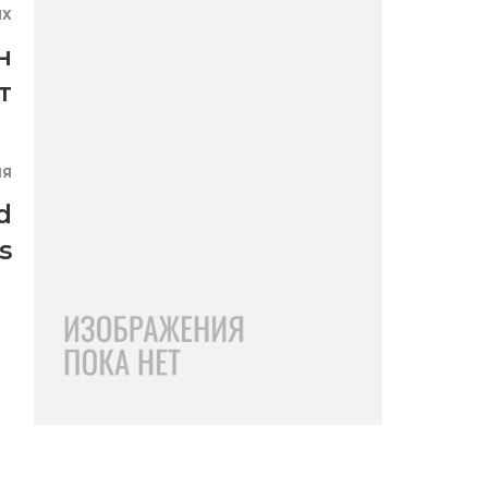
ЯХ
н
т
ИЯ
d
s