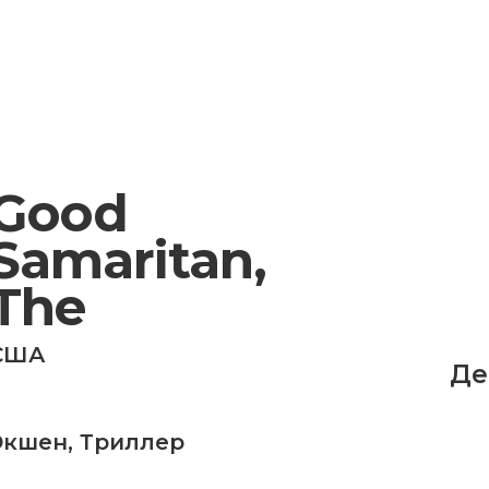
Good
Samaritan,
The
США
Де
Экшен
,
Триллер