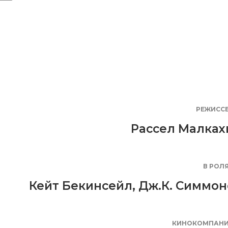
РЕЖИСС
Рассел Малках
В РОЛ
Кейт Бекинсейл
,
Дж.К. Симмон
КИНОКОМПАН