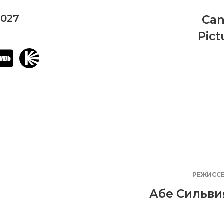
2027
Can
Pict
РЕЖИСС
Абе Сильви