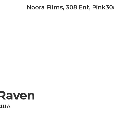
Noora Films
,
308 Ent
,
Pink30
Raven
США