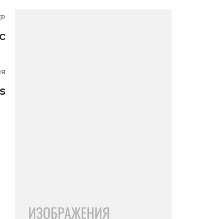
ЕР
с
ИЯ
s