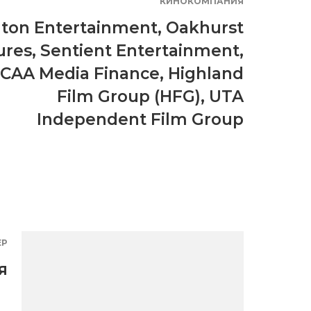
КИНОКОМПАНИЯ
ton Entertainment
,
Oakhurst
ures
,
Sentient Entertainment
,
CAA Media Finance
,
Highland
Film Group (HFG)
,
UTA
Independent Film Group
ЕР
я