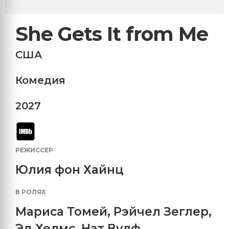
She Gets It from Me
США
Комедия
2027
РЕЖИССЕР
Юлия фон Хайнц
В РОЛЯХ
Мариса Томей
,
Рэйчел Зеглер
,
Эд Хелмс
,
Нат Вулф