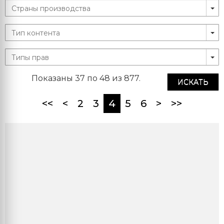
Показаны 37 по 48 из 877.
ИСКАТЬ
(current)
<<
<
2
3
4
5
6
>
>>