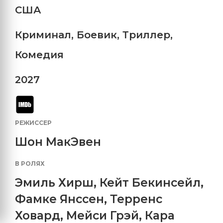
США
Криминал
,
Боевик
,
Триллер
,
Комедия
2027
РЕЖИССЕР
Шон МакЭвен
В РОЛЯХ
Эмиль Хирш
,
Кейт Бекинсейл
,
Фамке Янссен
,
Терренс
Ховард
,
Мейси Грэй
,
Кара