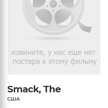
Smack, The
США