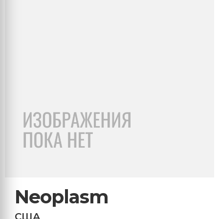
Neoplasm
США