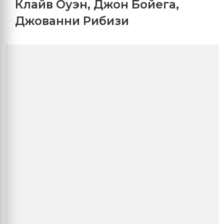
Клайв Оуэн
,
Джон Бойега
,
Джованни Рибизи