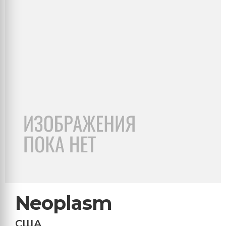
Neoplasm
США