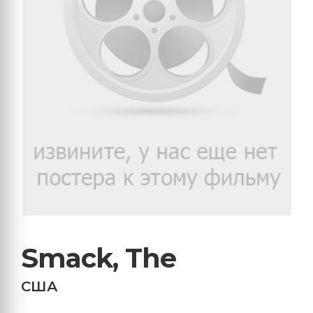
Smack, The
США