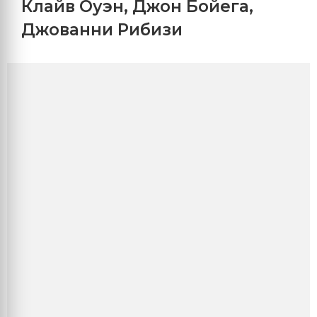
Клайв Оуэн
,
Джон Бойега
,
Джованни Рибизи