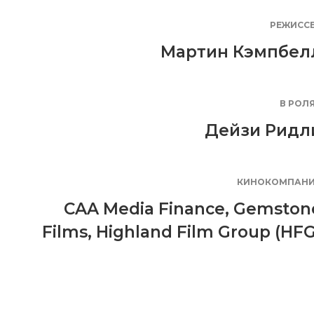
РЕЖИСС
Мартин Кэмпбел
В РОЛ
Дейзи Ридл
КИНОКОМПАН
CAA Media Finance
,
Gemston
Films
,
Highland Film Group (HFG