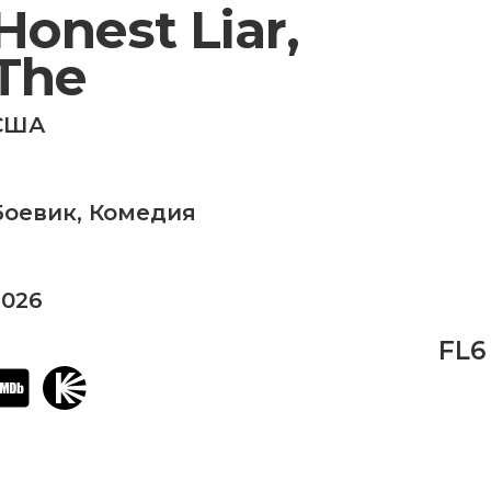
Honest Liar,
The
США
Боевик
,
Комедия
2026
FL6