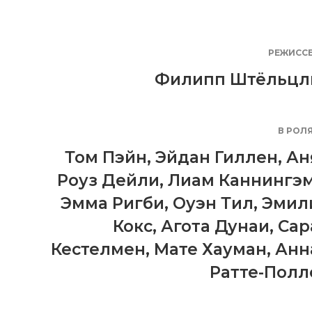
РЕЖИСС
Филипп Штёльцл
В РОЛ
Том Пэйн
,
Эйдан Гиллен
,
Ан
Роуз Дейли
,
Лиам Каннингэ
Эмма Ригби
,
Оуэн Тил
,
Эмил
Кокс
,
Агота Дунаи
,
Сар
Кестелмен
,
Мате Хауман
,
Анн
Ратте-Полл