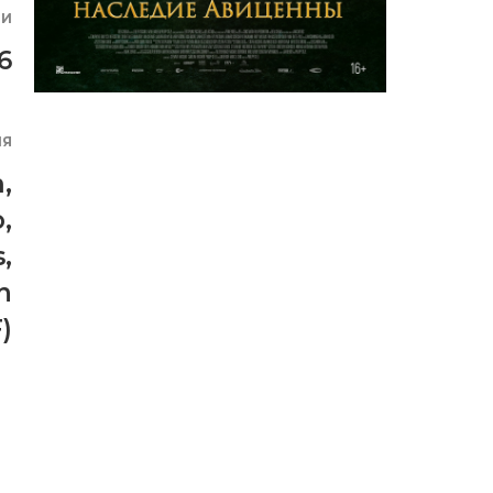
ИИ
6
ИЯ
m
,
o
,
s
,
n
)