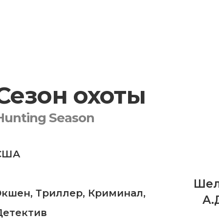
Сезон охоты
Hunting Season
США
Шел
Экшен
,
Триллер
,
Криминал
,
А.
Детектив