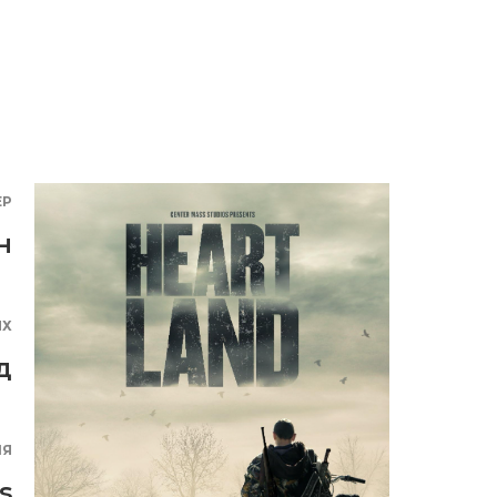
ЕР
н
ЯХ
д
ИЯ
s