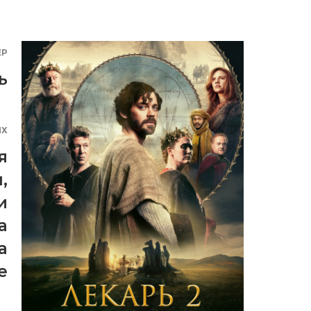
ЕР
ь
ЯХ
я
м
,
и
а
а
е