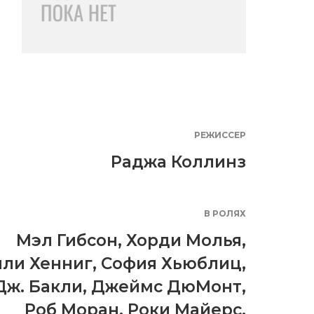
РЕЖИССЕР
Раджа Коллинз
В РОЛЯХ
Мэл Гибсон
,
Хорди Молья
,
ли Хенниг
,
София Хьюблиц
,
Дж. Бакли
,
Джеймс ДюМонт
,
Роб Моран
,
Роки Майерс
,