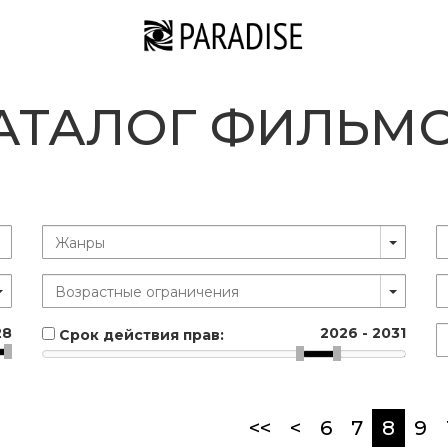
АТАЛОГ ФИЛЬМ
28
2026
-
2031
Срок действия прав:
(curr
<<
<
6
7
8
9