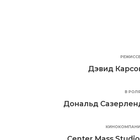
РЕЖИСС
Дэвид Карсо
В РОЛ
Дональд Сазерлен
КИНОКОМПАН
Center Mass Studio