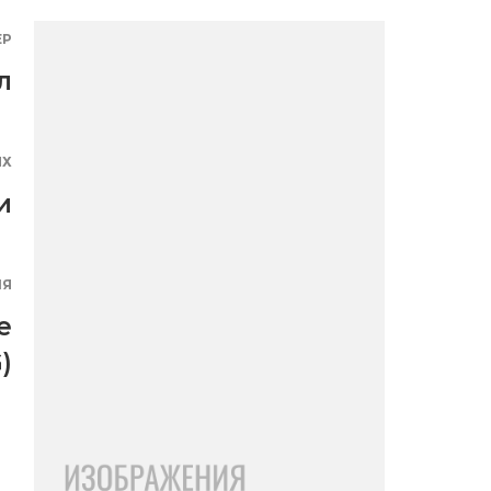
ЕР
л
ЯХ
и
ИЯ
e
)