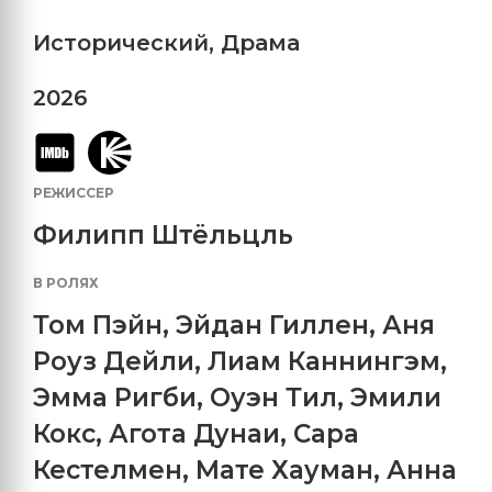
Исторический
,
Драма
2026
РЕЖИССЕР
Филипп Штёльцль
В РОЛЯХ
Том Пэйн
,
Эйдан Гиллен
,
Аня
Роуз Дейли
,
Лиам Каннингэм
,
Эмма Ригби
,
Оуэн Тил
,
Эмили
Кокс
,
Агота Дунаи
,
Сара
Кестелмен
,
Мате Хауман
,
Анна