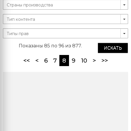
Показаны 85 по 96 из 877.
ИСКАТЬ
(current)
<<
<
6
7
8
9
10
>
>>