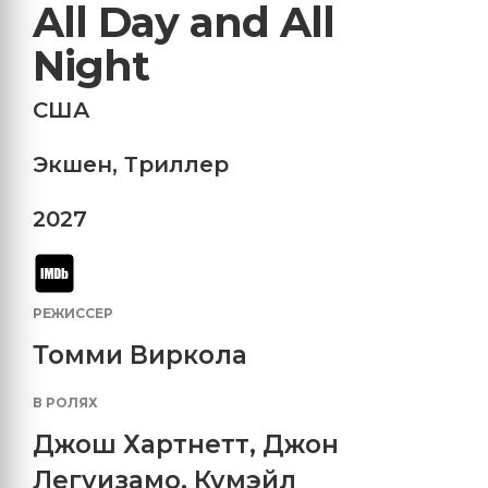
All Day and All
Night
США
Экшен
,
Триллер
2027
РЕЖИССЕР
Томми Виркола
В РОЛЯХ
Джош Хартнетт
,
Джон
Легуизамо
,
Кумэйл