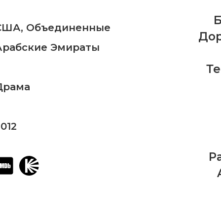
США
,
Объединенные
Дор
Арабские Эмираты
Те
Драма
2012
Pa