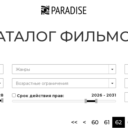
АТАЛОГ ФИЛЬМ
28
2026
-
2031
Срок действия прав:
(c
<<
<
60
61
62