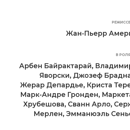
РЕЖИСС
Жан-Пьерр Амер
В РОЛ
Арбен Байрактарай
,
Владими
Яворски
,
Джозеф Брадн
Жерар Депардье
,
Криста Тер
Марк-Андре Гронден
,
Маркет
Хрубешова
,
Сванн Арло
,
Сер
Мерлен
,
Эмманюэль Сень