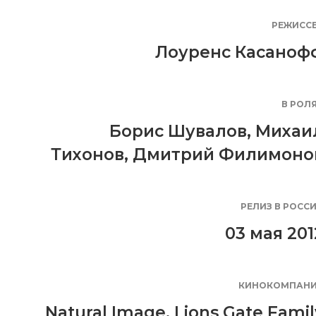
РЕЖИСС
е
Лоуренс Касаноф
В РОЛ
Борис Шувалов
,
Михаи
Тихонов
,
Дмитрий Филимоно
РЕЛИЗ В РОСС
03 мая 201
КИНОКОМПАН
Natural Image
,
Lions Gate Famil