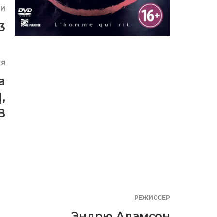
ИИ
3
ИЯ
a
]
,
B
РЕЖИССЕР
Эндрю Адамсон