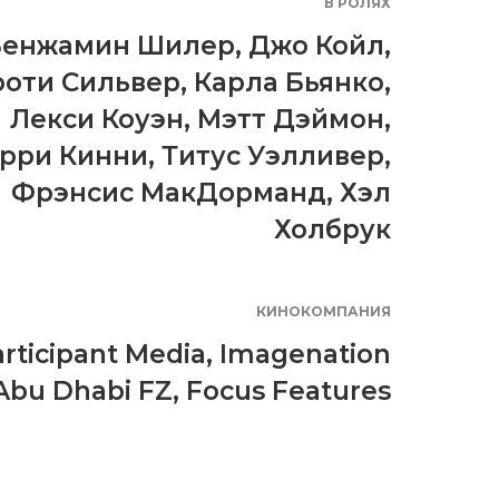
В РОЛЯХ
Бенжамин Шилер
,
Джо Койл
,
оти Сильвер
,
Карла Бьянко
,
Лекси Коуэн
,
Мэтт Дэймон
,
рри Кинни
,
Титус Уэлливер
,
Фрэнсис МакДорманд
,
Хэл
Холбрук
КИНОКОМПАНИЯ
rticipant Media
,
Imagenation
Abu Dhabi FZ
,
Focus Features