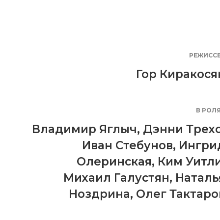
РЕЖИСС
Гор Киракося
В РОЛ
Владимир Яглыч
,
Дэнни Трех
Иван Стебунов
,
Ингри
Олеринская
,
Ким Уитл
Михаил Галустян
,
Наталь
Ноздрина
,
Олег Тактаро