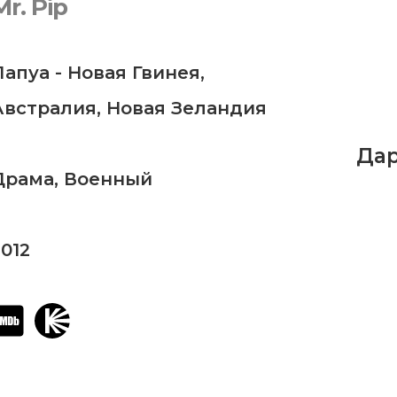
Mr. Pip
Папуа - Новая Гвинея
,
Австралия
,
Новая Зеландия
Да
Драма
,
Военный
2012