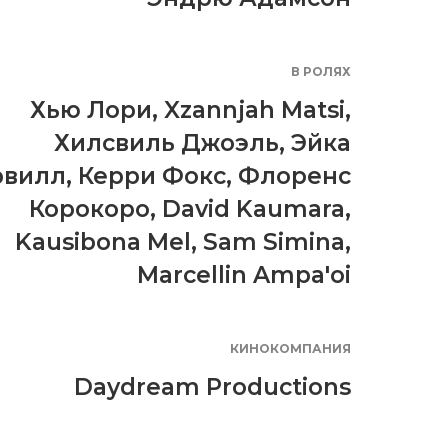
В РОЛЯХ
Хью Лори
,
Xzannjah Matsi
,
Хилсвиль Джоэль
,
Эйка
рвилл
,
Керри Фокс
,
Флоренс
Корокоро
,
David Kaumara
,
Kausibona Mel
,
Sam Simina
,
Marcellin Ampa'oi
КИНОКОМПАНИЯ
Daydream Productions