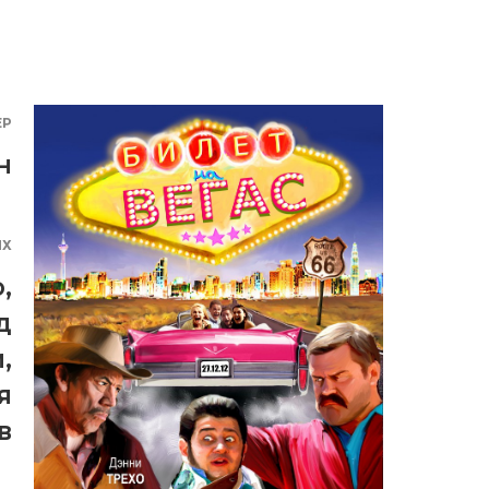
ЕР
н
ЯХ
о
,
д
и
,
я
в