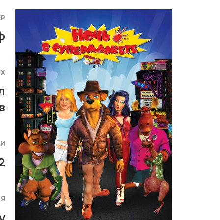
ЕР
ф
ЯХ
л
в
ИИ
2
ИЯ
y