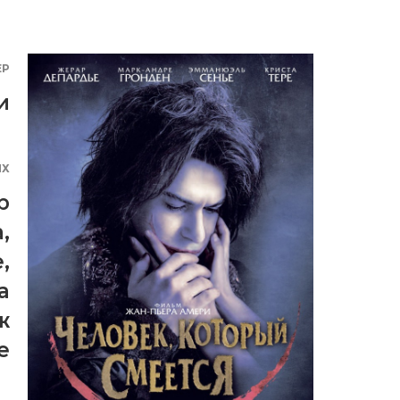
ЕР
и
ЯХ
р
а
,
е
,
а
ж
е