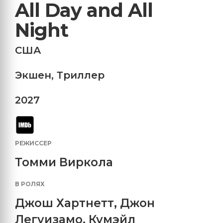
All Day and All
Night
США
Экшен
,
Триллер
2027
РЕЖИССЕР
Томми Виркола
В РОЛЯХ
Джош Хартнетт
,
Джон
Легуизамо
,
Кумэйл