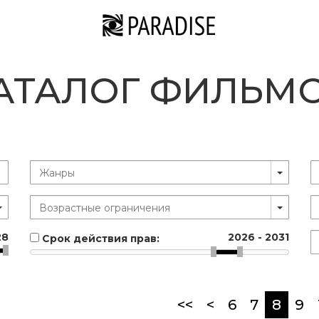
АТАЛОГ ФИЛЬМ
28
2026
-
2031
Срок действия прав:
(curr
<<
<
6
7
8
9