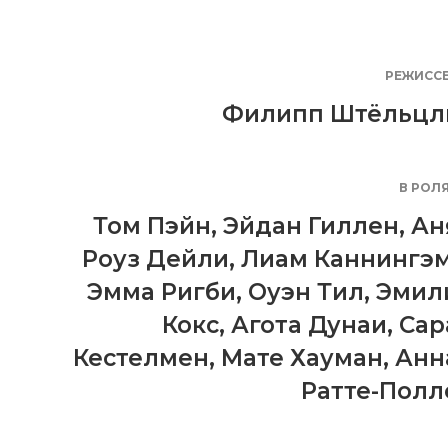
РЕЖИСС
Филипп Штёльцл
В РОЛ
Том Пэйн
,
Эйдан Гиллен
,
Ан
Роуз Дейли
,
Лиам Каннингэ
Эмма Ригби
,
Оуэн Тил
,
Эмил
Кокс
,
Агота Дунаи
,
Сар
Кестелмен
,
Мате Хауман
,
Анн
Ратте-Полл