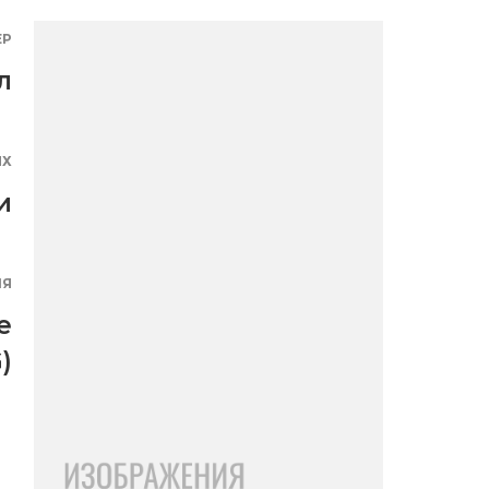
ЕР
л
ЯХ
и
ИЯ
e
)