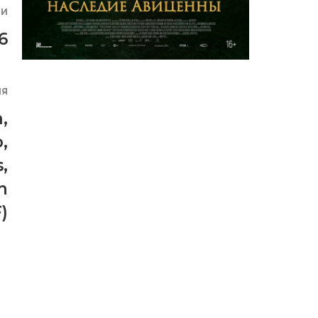
ИИ
6
ИЯ
m
,
o
,
s
,
n
)