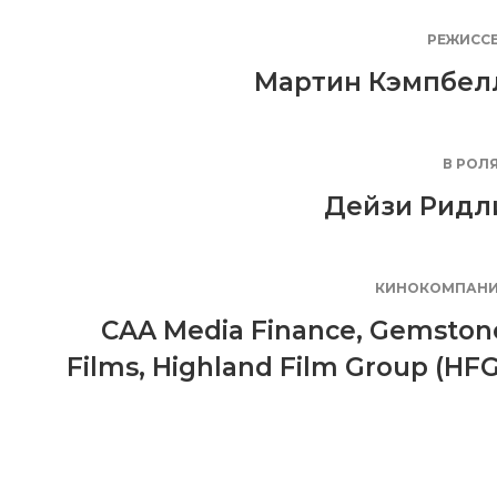
РЕЖИСС
Мартин Кэмпбел
В РОЛ
Дейзи Ридл
КИНОКОМПАН
CAA Media Finance
,
Gemston
Films
,
Highland Film Group (HFG