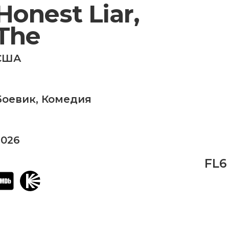
Honest Liar,
The
США
Боевик
,
Комедия
2026
FL6