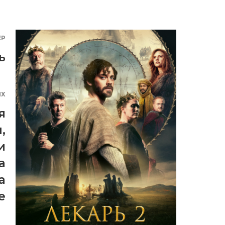
ЕР
ь
ЯХ
я
м
,
и
а
а
е