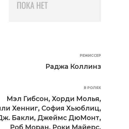
РЕЖИССЕР
Раджа Коллинз
В РОЛЯХ
Мэл Гибсон
,
Хорди Молья
,
ли Хенниг
,
София Хьюблиц
,
Дж. Бакли
,
Джеймс ДюМонт
,
Роб Моран
,
Роки Майерс
,