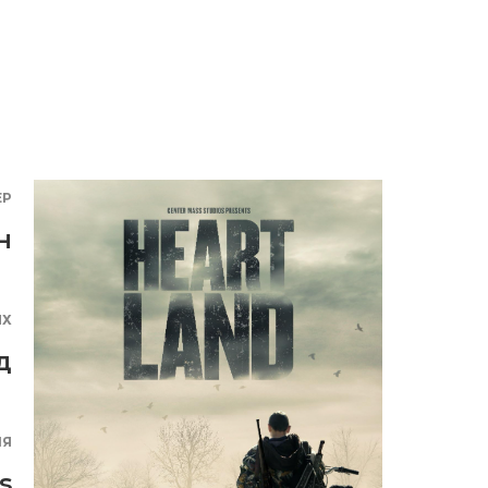
ЕР
н
ЯХ
д
ИЯ
s