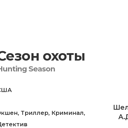
Сезон охоты
Hunting Season
США
Шел
Экшен
,
Триллер
,
Криминал
,
А.
Детектив