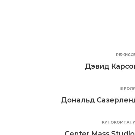
РЕЖИСС
Дэвид Карсо
В РОЛ
Дональд Сазерлен
КИНОКОМПАН
Center Mass Studio