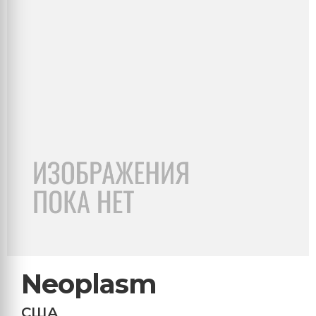
Neoplasm
США