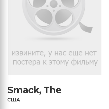
Smack, The
США