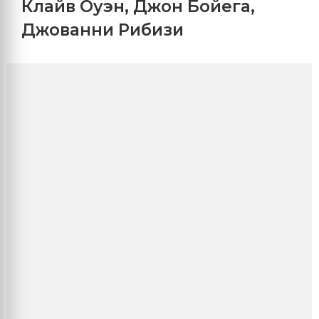
Клайв Оуэн
,
Джон Бойега
,
Джованни Рибизи