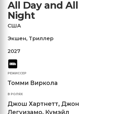
All Day and All
Night
США
Экшен
,
Триллер
2027
РЕЖИССЕР
Томми Виркола
В РОЛЯХ
Джош Хартнетт
,
Джон
Легуизамо
,
Кумэйл