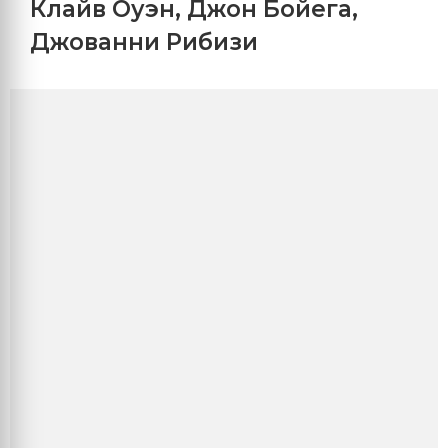
Клайв Оуэн
,
Джон Бойега
,
Джованни Рибизи