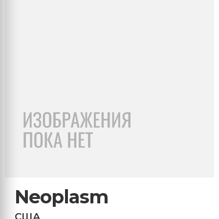
Neoplasm
США