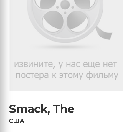
Smack, The
США