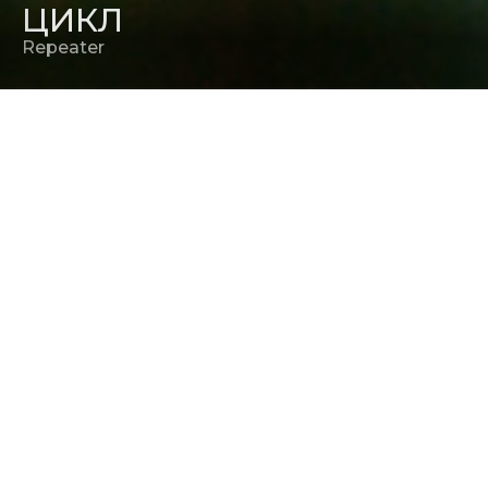
ЦИКЛ
Repeater
РЕЖИССЕР
Р. Эллис Фрэзиер
ПРОДЮСЕР
Роберт Бомонт
,
Р. Эллис
Фрэзиер
,
Хорхе Ариель Гардеа
КИНОКОМПАНИЯ