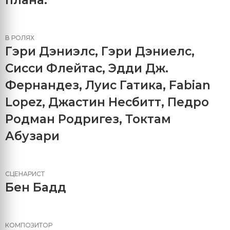
В РОЛЯХ
Гэри Дэниэлс
,
Гэри Дэниелс
,
Сисси Флейтас
,
Эдди Дж.
Фернандез
,
Луис Гатика
,
Fabian
Lopez
,
Джастин Несбитт
,
Педро
Родман Родригез
,
Токтам
Абузари
СЦЕНАРИСТ
Бен Бадд
КОМПОЗИТОР