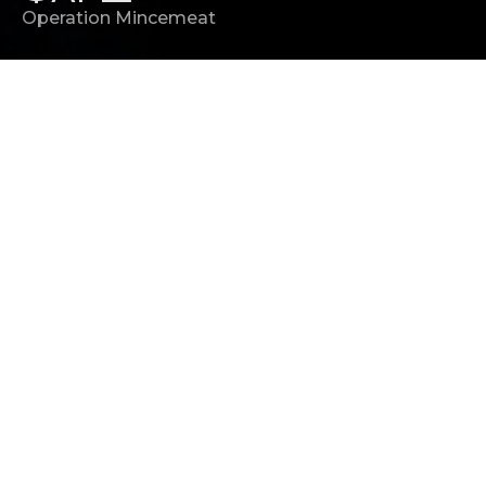
Operation Mincemeat
РЕЖИССЕР
Джон Мэдден
("Опасная игра Слоун",
"Влюбленный Шекспир")
РЕЛИЗ В РОССИИ
28 апреля 2022
ПРОДЮСЕР
Эйн Каннинг
("Король говорит!", "Мэри и Макс",