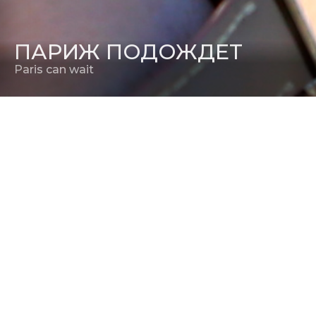
ПАРИЖ ПОДОЖДЕТ
Paris can wait
РЕЖИССЕР
Элинор Коппола
РЕЛИЗ В РОССИИ
18 мая 2017
ПРОДЮСЕР