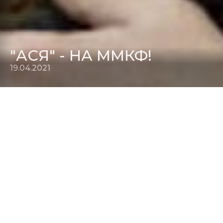
"АСЯ" - НА ММКФ!
19.04.2021
Российская премьера фильма
"Ася"
состоится 23 апреля
на 43-м Московском международном кинофестивале, где
фильм открывает программу "Женское кино Израиля".
Сразу после премьеры на ММКФ "Ася" выходит в
российский прокат.
Расписание показов и пресс-конференций на ММКФ
22 апреля 17:15 - пресс-показ, 6 зал кинотеатр "Октябрь"