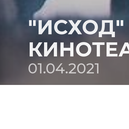
"ИСХОД" 
КИНОТЕА
01.04.2021
1 апреля стартовал в российском прокате сай-ф
режиссер Логан Стоун затрагивает тему жизни 
ученых. В главной роли – молодой голливудски