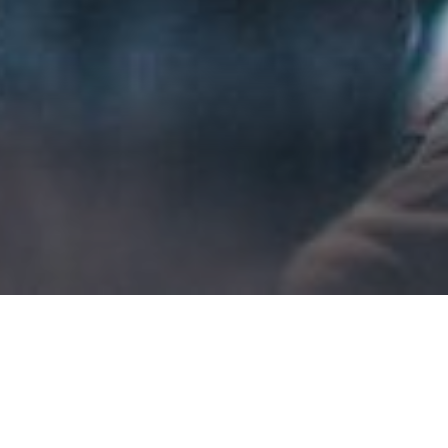
д в иные миры? В своей дебютной картине
вожит умы величайших философов, писателей и
ильме Гаса Ван Сента «Лес самоубийц», затем