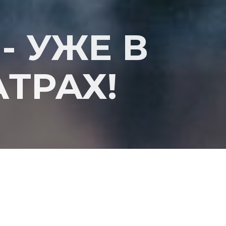
- УЖЕ В
ТРАХ!
ай экшен "
Исход
". Есть ли из нашей действительности выхо
за пределами реальности, которая вот уже много веков тре
й актер Джими Стэнтон. Его дебютной работой стала роль в ф