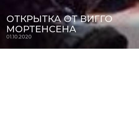
ОТКРЫТКА ОТ ВИГГО
МОРТЕНСЕНА
01.10.2020
"Раньше Вигго Мортенсен отправлял красивые и
трогательные открытки только своим родным. Теперь их
может получить каждый" - предлагаем вашему вниманию
рецензию на "Падение
" от
ESQUIRE
, а также подборку
отзывов в прессе.
«Пронзительная семейная драма: отец и сын, любовь и
прощение, трепетная забота и ошибки, которые уже
никогда не исправить».