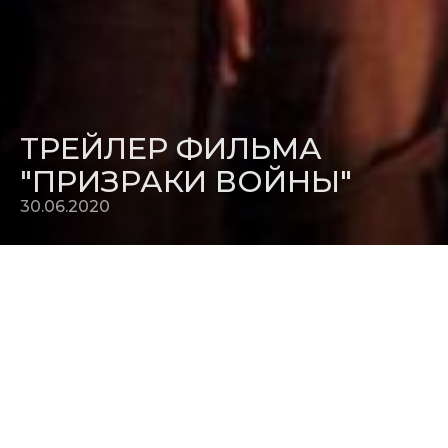
ТРЕЙЛЕР ФИЛЬМА
"ПРИЗРАКИ ВОЙНЫ"
30.06.2020
В папке фильма "
Призраки войны
" появился
русскоязычный трейлер. Оккупированный нацистской
ставкой французский замок превращается в оплот
безумия. Пять закаленных в боях американских солдат,
которым поручено охранять французский замок на исходе