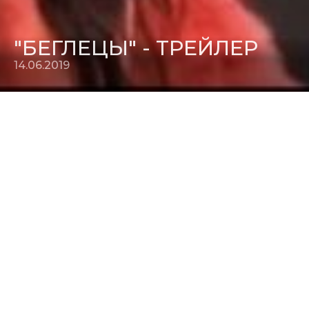
"БЕГЛЕЦЫ" - ТРЕЙЛЕР
14.06.2019
Смотрите на нашем сайте
трейлер
новой комедии
"
Беглецы
". В главных ролях: Евгений Ткачук, Равшана
Куркова, Константин Крюков, Максим Виторган. На
странице фильма можно найти аннотацию и кадры из
фильма. Релиз: 11.07.2019
14.06.2019