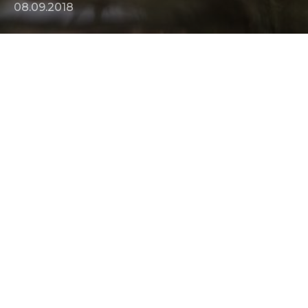
08.09.2018
"Братья Систерс" продолжают отжигать - хвалебные
отзывы от "
Daily Афиша
",
Lenta.ru
и
Кинопоиска
.
08.09.2018
+7 (495) 324-23-43
info@paradisegpoupe.ru