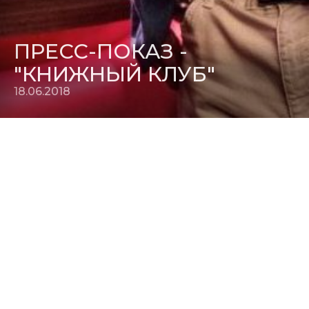
ПРЕСС-ПОКАЗ -
"КНИЖНЫЙ КЛУБ"
18.06.2018
20 июня состоится пресс-показ комедии "Книжный клуб".
В главных ролях легенды американского кино: Дайан
Китон, Джейн Фонда, Кэндис Берген и Мэри Стинберген.
Место: Пять звезд на Павелецкой, зал "Куросава". Время:
14.00. Аккредитация обязательна.
Релиз фильма - 28 июня.
18.06.2018