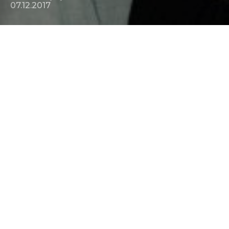
07.12.2017
"Кое-что на день рожденья"... И это кое-что -
дублированный
трейлер
новой комедии с Шерон Стоун.
07.12.2017
+7 (495) 324-23-43
info@paradisegpoupe.ru