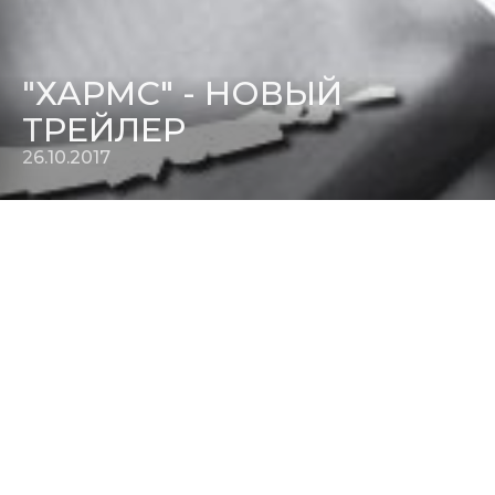
"ХАРМС" - НОВЫЙ
ТРЕЙЛЕР
26.10.2017
У нас появился новый
трейлер фильма.
Премьера фильма
«Хармс»
пройдет 31 октября в
кинотеатре «Ролан», в рамках программы «GENIUS LOCI/
ГЕНИЙ МЕСТА». Фильм зрителям представит режиссер
Иван Болотников и члены съемочной группы.