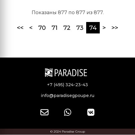
Показаны 877 по 877 из 877.
(current)
<<
<
70
71
72
73
74
>
>>
+7 (495) 324-23-43
info@paradisegpoupe.ru
© 2024 Paradise Group