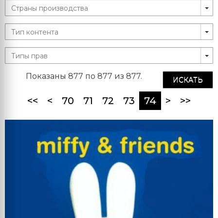
Показаны 877 по 877 из 877.
ИСКАТЬ
(current)
<<
<
70
71
72
73
74
>
>>