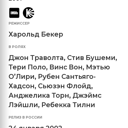
РЕЖИССЕР
Харольд Бекер
В РОЛЯХ
Джон Траволта
,
Стив Бушеми
,
Тери Поло
,
Винс Вон
,
Мэтью
О’Лири
,
Рубен Сантьяго-
Хадсон
,
Сьюзэн Флойд
,
Анджелика Торн
,
Джэймс
Лэйшли
,
Ребекка Тилни
РЕЛИЗ В РОССИИ