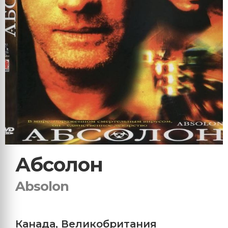
Абсолон
Absolon
Канада
,
Великобритания