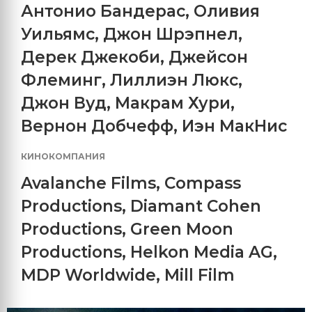
Антонио Бандерас
,
Оливия
Уильямс
,
Джон Шрэпнел
,
Дерек Джекоби
,
Джейсон
Флеминг
,
Лиллиэн Люкс
,
Джон Вуд
,
Макрам Хури
,
Вернон Добчефф
,
Иэн МакНис
КИНОКОМПАНИЯ
Avalanche Films
,
Compass
Productions
,
Diamant Cohen
Productions
,
Green Moon
Productions
,
Helkon Media AG
,
MDP Worldwide
,
Mill Film