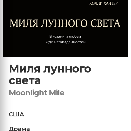
Миля лунного
света
Moonlight Mile
США
Драма