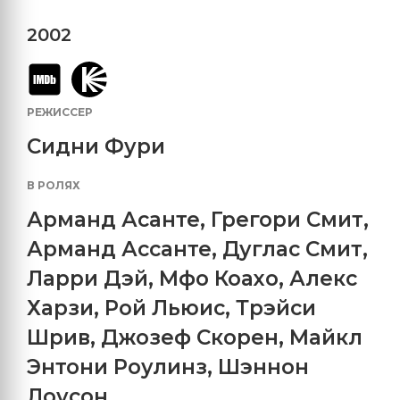
2002
РЕЖИССЕР
Сидни Фури
В РОЛЯХ
Арманд Асанте
,
Грегори Смит
,
Арманд Ассанте
,
Дуглас Смит
,
Ларри Дэй
,
Мфо Коахо
,
Алекс
Харзи
,
Рой Льюис
,
Трэйси
Шрив
,
Джозеф Скорен
,
Майкл
Энтони Роулинз
,
Шэннон
Лоусон