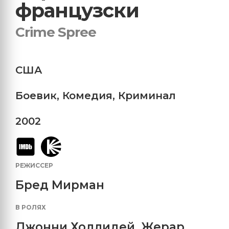
французски
Crime Spree
США
Боевик
,
Комедия
,
Криминал
2002
РЕЖИССЕР
Бред Мирман
В РОЛЯХ
Джонни Холлидей
,
Жерар