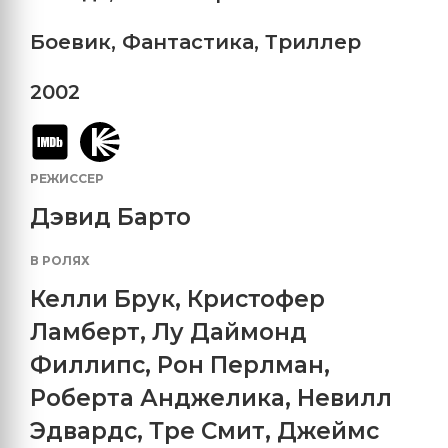
Боевик
,
Фантастика
,
Триллер
2002
РЕЖИССЕР
Дэвид Барто
В РОЛЯХ
Келли Брук
,
Кристофер
Ламберт
,
Лу Даймонд
Филлипс
,
Рон Перлман
,
Роберта Анджелика
,
Невилл
Эдвардс
,
Тре Смит
,
Джеймс