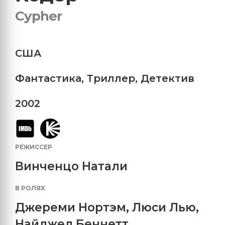
Cypher
США
Фантастика
,
Триллер
,
Детектив
2002
РЕЖИССЕР
Винченцо Натали
В РОЛЯХ
Джереми Нортэм
,
Люси Лью
,
Найджел Беннетт