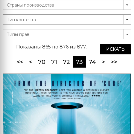
Показаны 865 по 876 из 877.
ИСКАТЬ
(current)
<<
<
70
71
72
73
74
>
>>