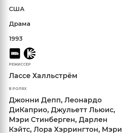
США
Драма
1993
РЕЖИССЕР
Лассе Халльстрём
В РОЛЯХ
Джонни Депп
,
Леонардо
ДиКаприо
,
Джульетт Льюис
,
Мэри Стинберген
,
Дарлен
Кэйтс
,
Лора Хэррингтон
,
Мэри