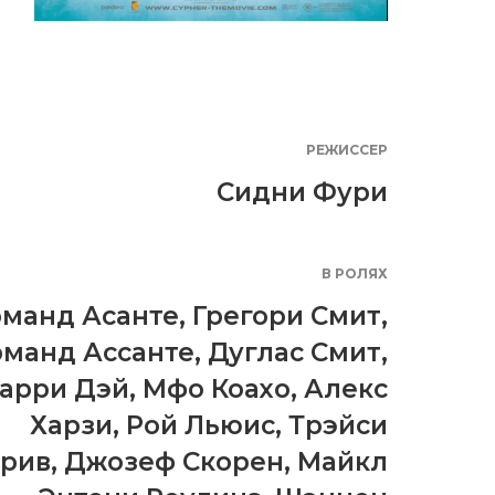
РЕЖИССЕР
Сидни Фури
В РОЛЯХ
манд Асанте
,
Грегори Смит
,
манд Ассанте
,
Дуглас Смит
,
арри Дэй
,
Мфо Коахо
,
Алекс
Харзи
,
Рой Льюис
,
Трэйси
рив
,
Джозеф Скорен
,
Майкл