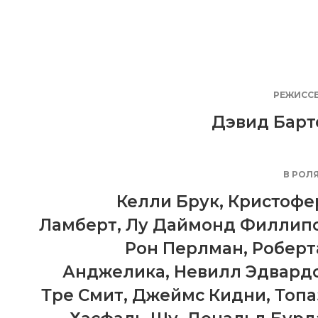
РЕЖИСС
Дэвид Барт
В РОЛ
Келли Брук
,
Кристофе
Ламберт
,
Лу Даймонд Филлип
Рон Перлман
,
Роберт
Анджелика
,
Невилл Эдвард
Тре Смит
,
Джеймс Кидни
,
Топа