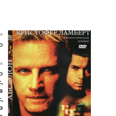
ЕР
о
ЯХ
р
с
,
а
с
,
з