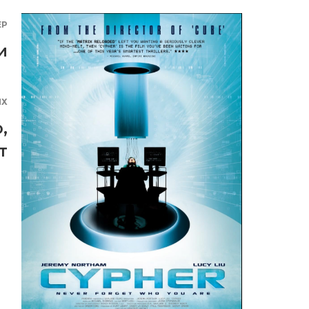
ЕР
и
ЯХ
ю
,
т