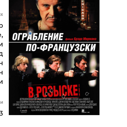
ЯХ
р
е
,
и
д
н
н
и
ИИ
3