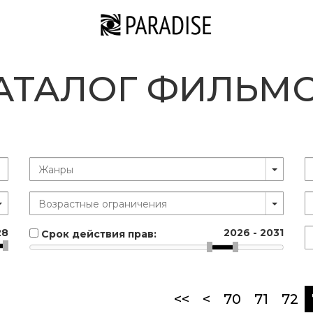
АТАЛОГ ФИЛЬМ
28
2026
-
2031
Срок действия прав:
<<
<
70
71
72