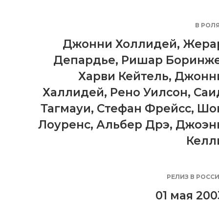
В РОЛ
Джонни Холлидей
,
Жера
Депардье
,
Ришар Боринж
Харви Кейтель
,
Джонн
Халлидей
,
Рено Уилсон
,
Саи
Тагмауи
,
Стефан Фрейсс
,
Шо
Лоуренс
,
Альбер Дрэ
,
Джоэн
Келл
РЕЛИЗ В РОСС
01 мая 200