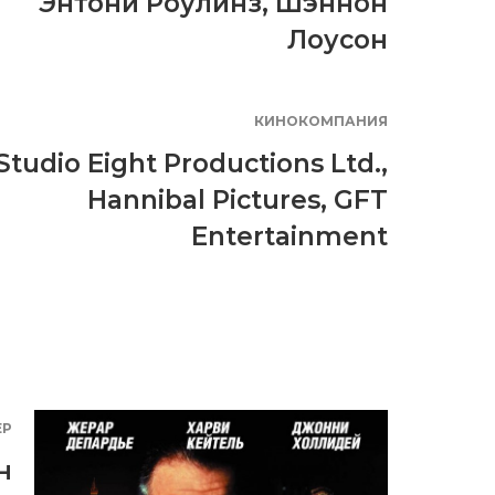
Энтони Роулинз
,
Шэннон
Лоусон
КИНОКОМПАНИЯ
Studio Eight Productions Ltd.
,
Hannibal Pictures
,
GFT
Entertainment
ЕР
н