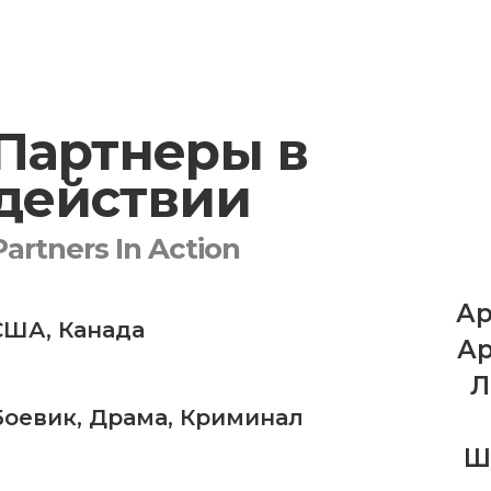
Партнеры в
действии
Partners In Action
Ар
США
,
Канада
Ар
Л
Боевик
,
Драма
,
Криминал
Ш