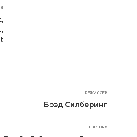
ИЯ
t
,
.
,
t
РЕЖИССЕР
Брэд Силберинг
В РОЛЯХ