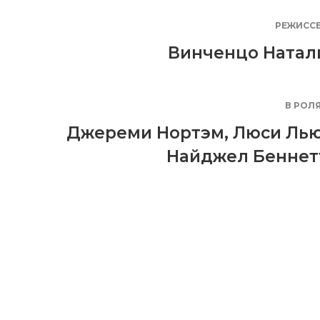
РЕЖИСС
Винченцо Натал
В РОЛ
Джереми Нортэм
,
Люси Ль
Найджел Беннет