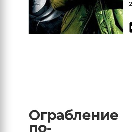
Ограбление
по-