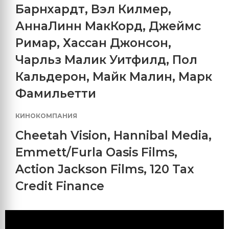
Барнхардт
,
Вэл Килмер
,
АннаЛинн МакКорд
,
Джеймс
Римар
,
Хассан Джонсон
,
Чарльз Малик Уитфилд
,
Пол
Кальдерон
,
Майк Малин
,
Марк
Фамильетти
КИНОКОМПАНИЯ
Cheetah Vision
,
Hannibal Media
,
Emmett/Furla Oasis Films
,
Action Jackson Films
,
120 Tax
Credit Finance