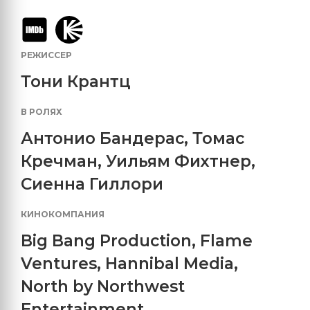
РЕЖИССЕР
Тони Крантц
В РОЛЯХ
Антонио Бандерас
,
Томас
Кречман
,
Уильям Фихтнер
,
Сиенна Гиллори
КИНОКОМПАНИЯ
Big Bang Production
,
Flame
Ventures
,
Hannibal Media
,
North by Northwest
Entertainment