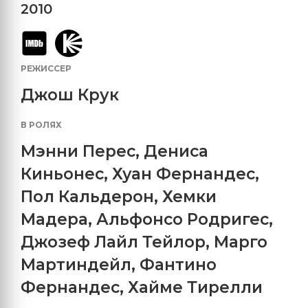
2010
РЕЖИССЕР
Джош Крук
В РОЛЯХ
Мэнни Перес
,
Дениса
Киньонес
,
Хуан Фернандес
,
Пол Кальдерон
,
Хемки
Мадера
,
Альфонсо Родригес
,
Джозеф Лайл Тейлор
,
Марго
Мартиндейл
,
Фантино
Фернандес
,
Хайме Тирелли