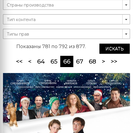
Показаны 781 по 792 из 877.
ИСКАТЬ
(current)
<<
<
64
65
66
67
68
>
>>