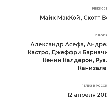
РЕЖИСС
Майк МакКой
,
Скотт В
В РОЛ
Александр Асефа
,
Андре
Кастро
,
Джеффри Барнач
Кенни Калдерон
,
Руа
Канизале
РЕЛИЗ В РОСС
12 апреля 201