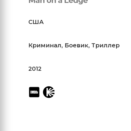
Man on a Ledge
США
Криминал
,
Боевик
,
Триллер
2012