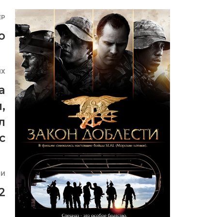
ЕР
о
ЯХ
а
и
,
л
с
ИИ
2