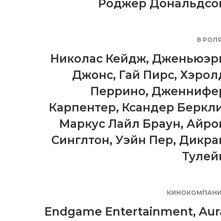
Роджер Дональдсо
В РОЛ
Николас Кейдж
,
Дженьюэр
Джонс
,
Гай Пирс
,
Хэрол
Перрино
,
Дженнифе
Карпентер
,
Ксандер Беркл
Маркус Лайл Браун
,
Айро
Синглтон
,
Уэйн Пер
,
Дикра
Тулей
КИНОКОМПАН
Endgame Entertainment
,
Aur