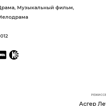
Драма
,
Музыкальный фильм
,
Мелодрама
2012
РЕЖИСС
Асгер Ле