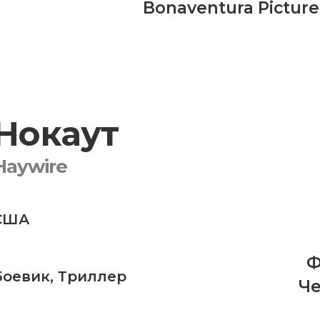
Bonaventura Picture
Нокаут
Haywire
США
Ф
Боевик
,
Триллер
Че