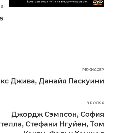
ИЯ
s
РЕЖИССЕР
кс Джива, Данайя Паскуини
В РОЛЯХ
Джордж Сэмпсон
,
София
телла
,
Стефани Нгуйен
,
Том