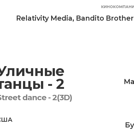
КИНОКОМПАН
Relativity Media
,
Bandito Brother
Уличные
танцы - 2
Ма
Street danсe - 2(3D)
США
Бу