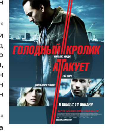
н
ЯХ
и
д
р
и
,
н
н
н
ИЯ
a