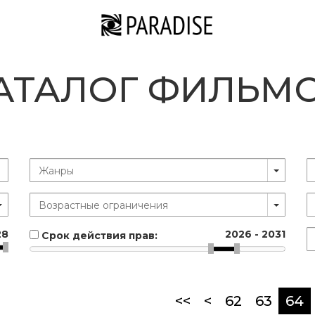
АТАЛОГ ФИЛЬМ
28
2026
-
2031
Срок действия прав:
(
<<
<
62
63
64