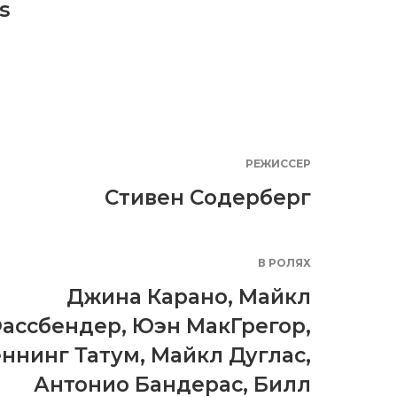
s
РЕЖИССЕР
Стивен Содерберг
В РОЛЯХ
Джина Карано
,
Майкл
ассбендер
,
Юэн МакГрегор
,
ннинг Татум
,
Майкл Дуглас
,
Антонио Бандерас
,
Билл