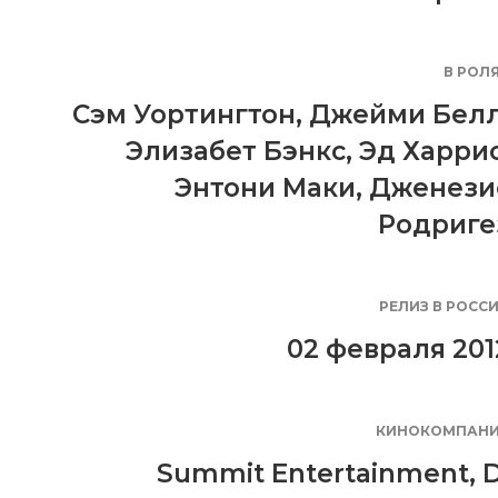
В РОЛ
Сэм Уортингтон
,
Джейми Бел
Элизабет Бэнкс
,
Эд Харри
Энтони Маки
,
Дженези
Родриге
РЕЛИЗ В РОСС
02 февраля 201
КИНОКОМПАН
Summit Entertainment
,
D