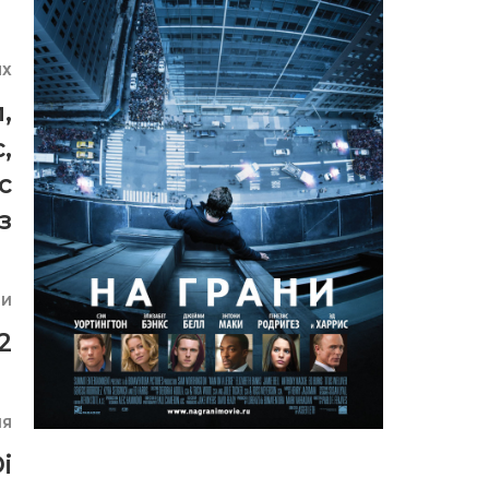
ЯХ
л
,
с
,
с
з
ИИ
2
ИЯ
i